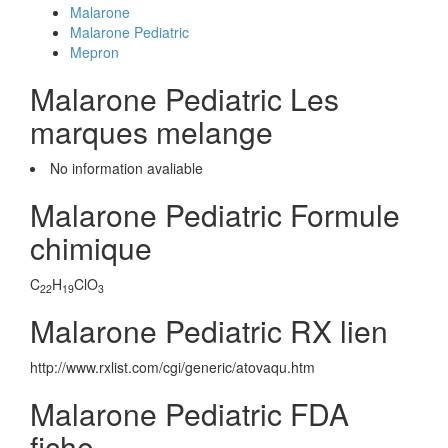
Malarone
Malarone Pediatric
Mepron
Malarone Pediatric Les
marques melange
No information avaliable
Malarone Pediatric Formule
chimique
C
H
ClO
22
19
3
Malarone Pediatric RX lien
http://www.rxlist.com/cgi/generic/atovaqu.htm
Malarone Pediatric FDA
fiche