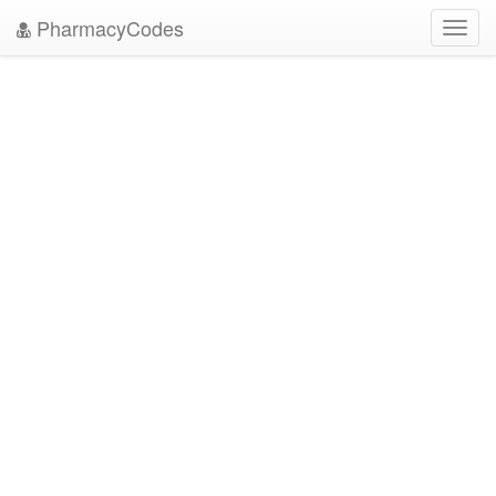
PharmacyCodes
Toggl
navig