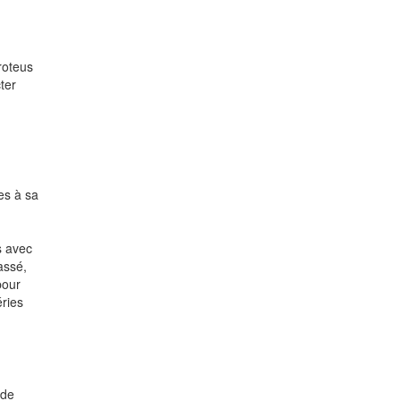
roteus
ter
es à sa
s avec
assé,
pour
éries
 de