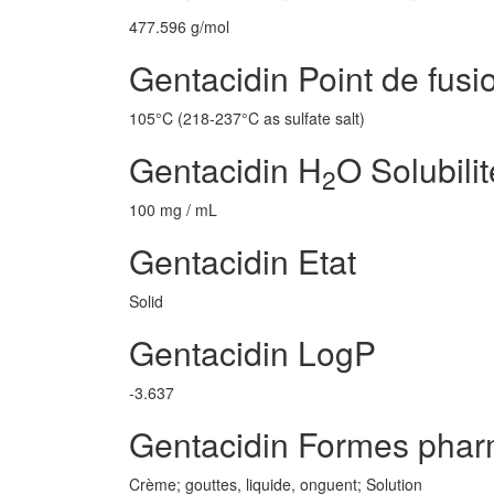
477.596 g/mol
Gentacidin Point de fusi
105°C (218-237°C as sulfate salt)
Gentacidin H
O Solubilit
2
100 mg / mL
Gentacidin Etat
Solid
Gentacidin LogP
-3.637
Gentacidin Formes phar
Crème; gouttes, liquide, onguent; Solution