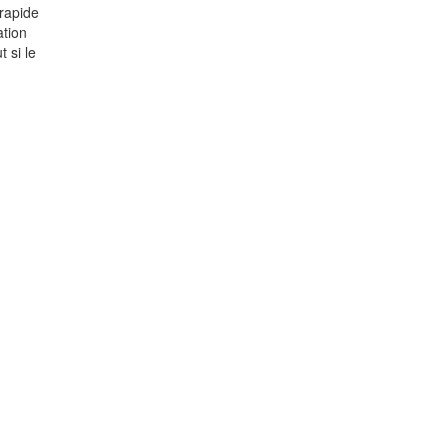
 rapide
ation
 si le