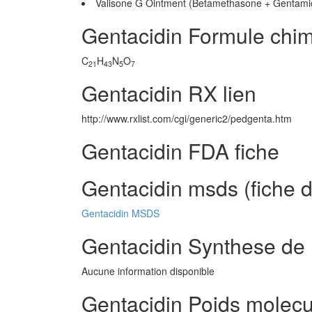
Valisone G Ointment (Betamethasone + Gentamic
Gentacidin Formule chi
C
H
N
O
21
43
5
7
Gentacidin RX lien
http://www.rxlist.com/cgi/generic2/pedgenta.htm
Gentacidin FDA fiche
Gentacidin msds (fiche d
Gentacidin MSDS
Gentacidin Synthese de 
Aucune information disponible
Gentacidin Poids molecu