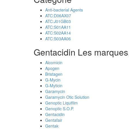
Anti-bacterial Agents
ATC:D06AX07
ATC:J01GB03
ATC:S01AA11
ATC:S02AA14
ATC:S03AA06
Gentacidin Les marques
Alcomicin
Apogen
Bristagen
G-Mycin
G-Myticin
Garamycin
Garamycin Otic Solution
Genoptic Liquifilm
Genoptic S.O.P.
Gentacidin
Gentafair
Gentak