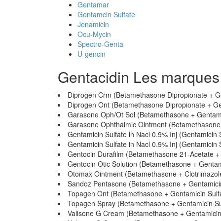
Gentamar
Gentamcin Sulfate
Jenamicin
Ocu-Mycin
Spectro-Genta
U-gencin
Gentacidin Les marque
Diprogen Crm (Betamethasone Dipropionate + Ge
Diprogen Ont (Betamethasone Dipropionate + Ge
Garasone Oph/Ot Sol (Betamethasone + Gentamic
Garasone Ophthalmic Ointment (Betamethasone 
Gentamicin Sulfate in Nacl 0.9% Inj (Gentamicin 
Gentamicin Sulfate in Nacl 0.9% Inj (Gentamicin 
Gentocin Durafilm (Betamethasone 21-Acetate + 
Gentocin Otic Solution (Betamethasone + Gentam
Otomax Ointment (Betamethasone + Clotrimazole
Sandoz Pentasone (Betamethasone + Gentamicin
Topagen Ont (Betamethasone + Gentamicin Sulf
Topagen Spray (Betamethasone + Gentamicin Su
Valisone G Cream (Betamethasone + Gentamicin 