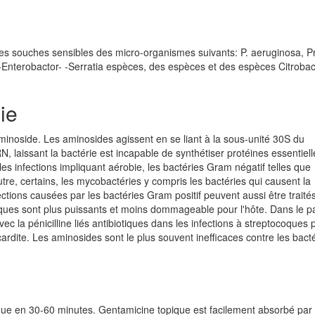
des souches sensibles des micro-organismes suivants: P. aeruginosa, P
ella-Enterobactor- -Serratia espèces, des espèces et des espèces Citrobac
ie
aminoside. Les aminosides agissent en se liant à la sous-unité 30S du
, laissant la bactérie est incapable de synthétiser protéines essentiell
es infections impliquant aérobie, les bactéries Gram négatif telles que
re, certains, les mycobactéries y compris les bactéries qui causent la
ctions causées par les bactéries Gram positif peuvent aussi être traité
iques sont plus puissants et moins dommageable pour l'hôte. Dans le p
ec la pénicilline liés antibiotiques dans les infections à streptocoques 
ocardite. Les aminosides sont le plus souvent inefficaces contre les bact
ique en 30-60 minutes. Gentamicine topique est facilement absorbé par