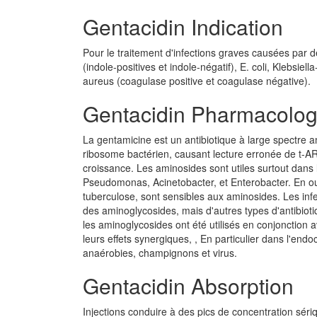
Gentacidin Indication
Pour le traitement d'infections graves causées par 
(indole-positives et indole-négatif), E. coli, Klebsi
aureus (coagulase positive et coagulase négative).
Gentacidin Pharmacolog
La gentamicine est un antibiotique à large spectre 
ribosome bactérien, causant lecture erronée de t-ARN
croissance. Les aminosides sont utiles surtout dans l
Pseudomonas, Acinetobacter, et Enterobacter. En out
tuberculose, sont sensibles aux aminosides. Les infe
des aminoglycosides, mais d'autres types d'antibiot
les aminoglycosides ont été utilisés en conjonction av
leurs effets synergiques, , En particulier dans l'end
anaérobies, champignons et virus.
Gentacidin Absorption
Injections conduire à des pics de concentration sér