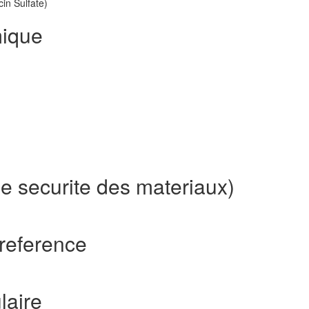
in Sulfate)
mique
e securite des materiaux)
reference
laire