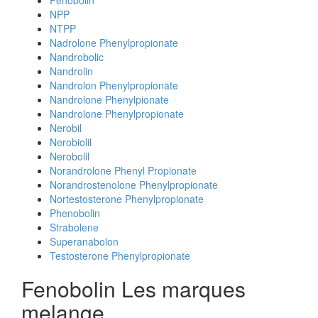
Fenobolin
NPP
NTPP
Nadrolone Phenylpropionate
Nandrobolic
Nandrolin
Nandrolon Phenylpropionate
Nandrolone Phenylpionate
Nandrolone Phenylpropionate
Nerobil
Nerobiolil
Nerobolil
Norandrolone Phenyl Propionate
Norandrostenolone Phenylpropionate
Nortestosterone Phenylpropionate
Phenobolin
Strabolene
Superanabolon
Testosterone Phenylpropionate
Fenobolin Les marques
melange