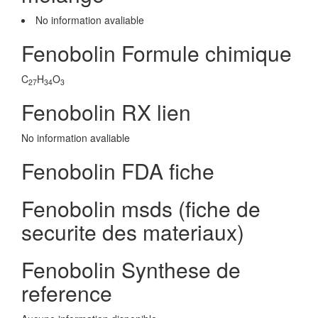
No information avaliable
Fenobolin Formule chimique
C
H
O
27
34
3
Fenobolin RX lien
No information avaliable
Fenobolin FDA fiche
Fenobolin msds (fiche de
securite des materiaux)
Fenobolin Synthese de
reference