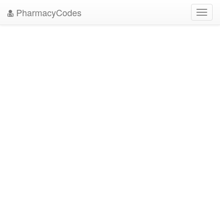
PharmacyCodes
Toggl
navig