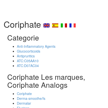
Coriphate
Categorie
Anti-Inflammatory Agents
Glucocorticoids
Antipruritics
ATC:C05AA10
ATC:D07AC04
Coriphate Les marques,
Coriphate Analogs
Coriphate
Derma-smoothe/fs
Dermalar