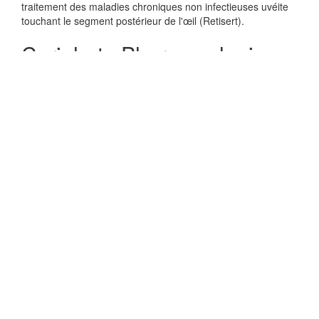
traitement des maladies chroniques non infectieuses uvéite
touchant le segment postérieur de l'œil (Retisert).
Coriphate Pharmacologie
Aucune information disponible
Coriphate Absorption
Rapidement absorbé (15 minutes)
Coriphate Toxicite
Aucune information disponible
Coriphate Information pour
les patients
No information avaliable
Coriphate Organismes