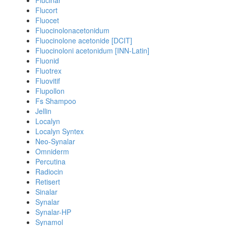
Flucinar
Flucort
Fluocet
Fluocinolonacetonidum
Fluocinolone acetonide [DCIT]
Fluocinoloni acetonidum [INN-Latin]
Fluonid
Fluotrex
Fluovitif
Flupollon
Fs Shampoo
Jellin
Localyn
Localyn Syntex
Neo-Synalar
Omniderm
Percutina
Radiocin
Retisert
Sinalar
Synalar
Synalar-HP
Synamol