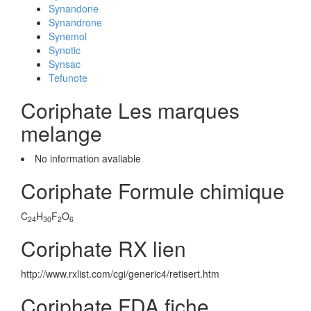
Synandone
Synandrone
Synemol
Synotic
Synsac
Tefunote
Coriphate Les marques
melange
No information avaliable
Coriphate Formule chimique
C
H
F
O
24
30
2
6
Coriphate RX lien
http://www.rxlist.com/cgi/generic4/retisert.htm
Coriphate FDA fiche