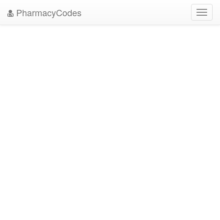
PharmacyCodes
Toggl
navig