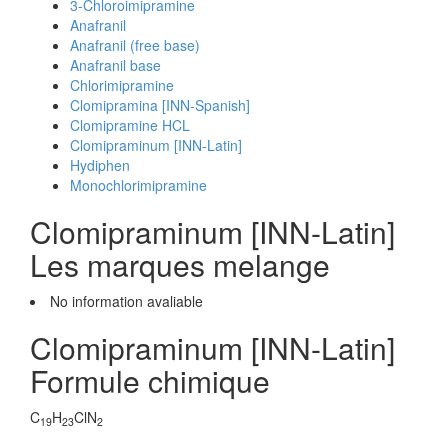
3-Chloroimipramine
Anafranil
Anafranil (free base)
Anafranil base
Chlorimipramine
Clomipramina [INN-Spanish]
Clomipramine HCL
Clomipraminum [INN-Latin]
Hydiphen
Monochlorimipramine
Clomipraminum [INN-Latin]
Les marques melange
No information avaliable
Clomipraminum [INN-Latin]
Formule chimique
C
H
ClN
19
23
2