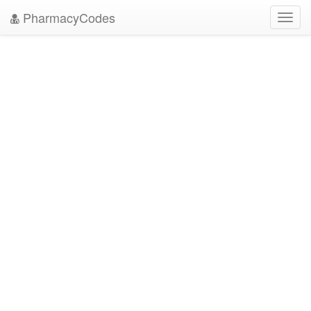
PharmacyCodes
Toggl
navig