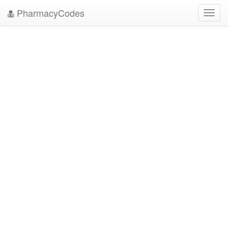
PharmacyCodes
Toggl
navig