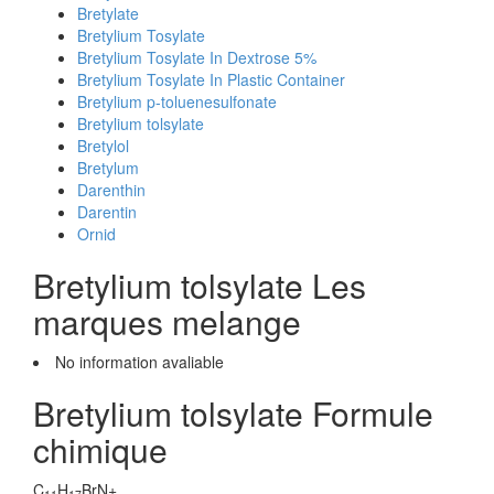
Bretylate
Bretylium Tosylate
Bretylium Tosylate In Dextrose 5%
Bretylium Tosylate In Plastic Container
Bretylium p-toluenesulfonate
Bretylium tolsylate
Bretylol
Bretylum
Darenthin
Darentin
Ornid
Bretylium tolsylate Les
marques melange
No information avaliable
Bretylium tolsylate Formule
chimique
C
H
BrN+