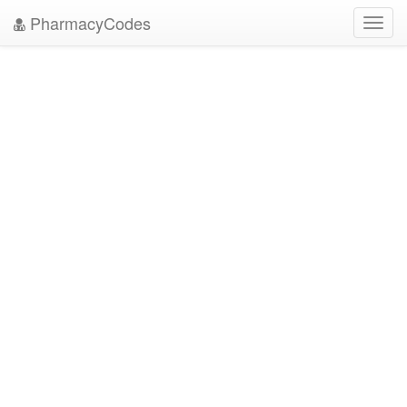
PharmacyCodes
Toggl
navig