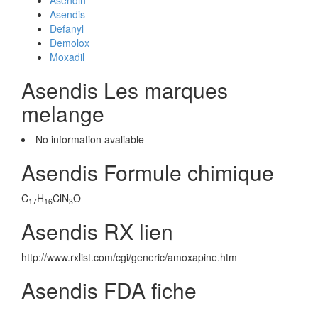
Asendin
Asendis
Defanyl
Demolox
Moxadil
Asendis Les marques
melange
No information avaliable
Asendis Formule chimique
C
H
ClN
O
17
16
3
Asendis RX lien
http://www.rxlist.com/cgi/generic/amoxapine.htm
Asendis FDA fiche