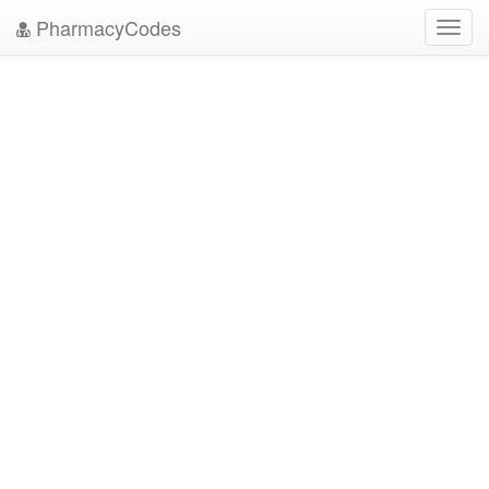
PharmacyCodes
Toggl
navig