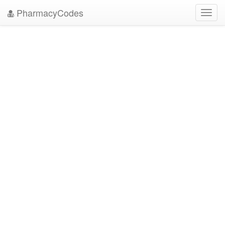
PharmacyCodes
Toggl
navig