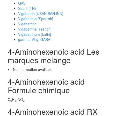
GVG
Sabril (TN)
Vigabatrin [USAN:BAN:INN]
Vigabatrina [Spanish]
Vigabatrine
Vigabatrine [French]
Vigabatrinum [Latin]
gamma-Vinyl GABA
4-Aminohexenoic acid Les
marques melange
No information avaliable
4-Aminohexenoic acid
Formule chimique
C
H
NO
6
11
2
4-Aminohexenoic acid RX