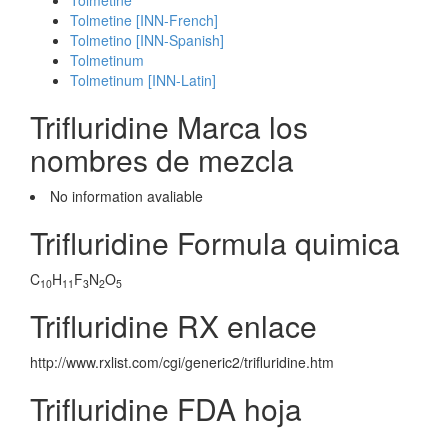
Tolmetine
Tolmetine [INN-French]
Tolmetino [INN-Spanish]
Tolmetinum
Tolmetinum [INN-Latin]
Trifluridine Marca los
nombres de mezcla
No information avaliable
Trifluridine Formula quimica
C
H
F
N
O
10
11
3
2
5
Trifluridine RX enlace
http://www.rxlist.com/cgi/generic2/trifluridine.htm
Trifluridine FDA hoja