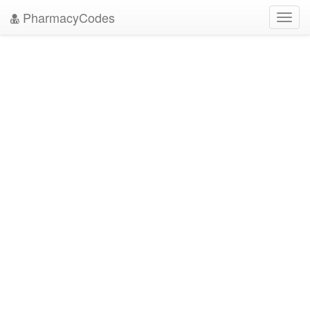
PharmacyCodes
Toggl
navig