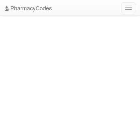
PharmacyCodes
Toggl
navig