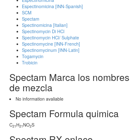
Espectinomicina
Espectinomicina [INN-Spanish]
SCM
Spectam
Spectinomicina [Italian]
Spectinomycin Di HCl
Spectinomycin HCl/ Sulphate
Spectinomycine [INN-French]
Spectinomycinum [INN-Latin]
Togamycin
Trobicin
Spectam Marca los nombres
de mezcla
No information avaliable
Spectam Formula quimica
C
H
NO
S
21
21
2
Spectam RX enlace