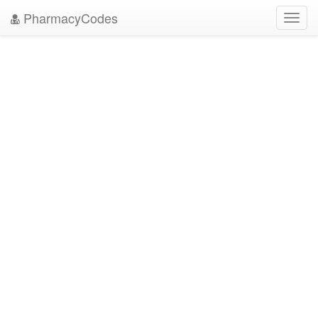
PharmacyCodes
Toggl
navig