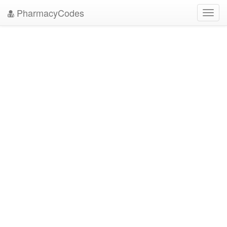
PharmacyCodes
Toggl
navig