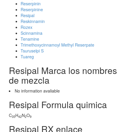
Reserpinin
Reserpinine
Resipal
Reskinnamin
Rozex
Scinnamina
Tenamine
Trimethoxycinnamoyl Methyl Reserpate
Tsuruselpi S
Tuareg
Resipal Marca los nombres
de mezcla
No information avaliable
Resipal Formula quimica
C
H
N
O
35
42
2
9
Resipal RX enlace