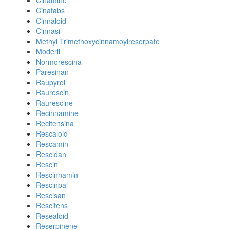
Cinamine
Cinatabs
Cinnaloid
Cinnasil
Methyl Trimethoxycinnamoylreserpate
Moderil
Normorescina
Paresinan
Raupyrol
Raurescin
Raurescine
Recinnamine
Recitensina
Rescaloid
Rescamin
Rescidan
Rescin
Rescinnamin
Rescinpal
Rescisan
Rescitens
Resealoid
Reserpinene