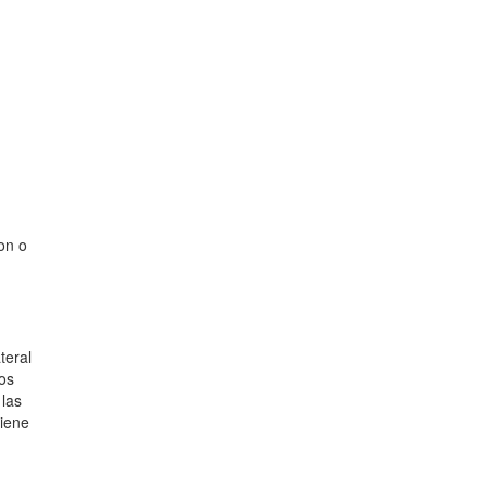
on o
teral
nos
 las
tiene