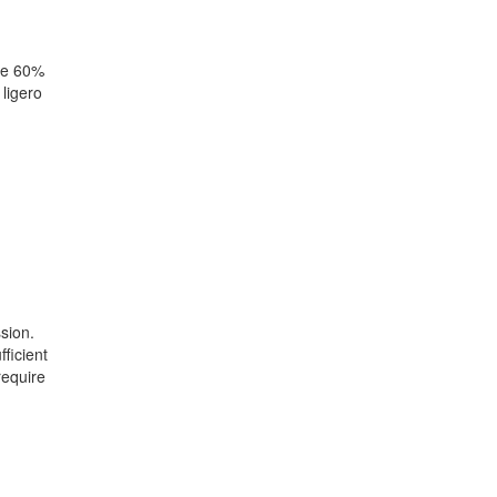
nte 60%
ligero
sion.
ficient
require