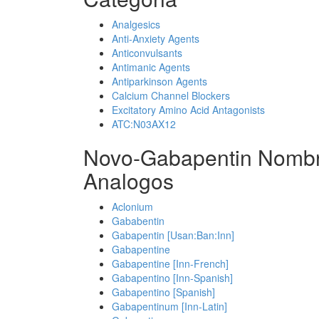
Analgesics
Anti-Anxiety Agents
Anticonvulsants
Antimanic Agents
Antiparkinson Agents
Calcium Channel Blockers
Excitatory Amino Acid Antagonists
ATC:N03AX12
Novo-Gabapentin Nombr
Analogos
Aclonium
Gababentin
Gabapentin [Usan:Ban:Inn]
Gabapentine
Gabapentine [Inn-French]
Gabapentino [Inn-Spanish]
Gabapentino [Spanish]
Gabapentinum [Inn-Latin]