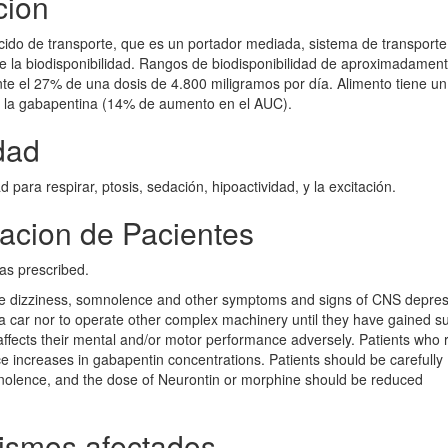
cion
cido de transporte, que es un portador mediada, sistema de transporte
e la biodisponibilidad. Rangos de biodisponibilidad de aproximadame
 el 27% de una dosis de 4.800 miligramos por día. Alimento tiene un 
de la gabapentina (14% de aumento en el AUC).
dad
 para respirar, ptosis, sedación, hipoactividad, y la excitación.
acion de Pacientes
 as prescribed.
se dizziness, somnolence and other symptoms and signs of CNS depres
 a car nor to operate other complex machinery until they have gained suf
affects their mental and/or motor performance adversely. Patients who 
 increases in gabapentin concentrations. Patients should be carefully
nolence, and the dose of Neurontin or morphine should be reduced
ismos afectados