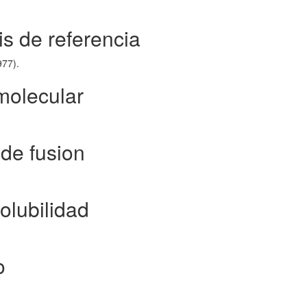
s de referencia
977).
molecular
de fusion
olubilidad
o