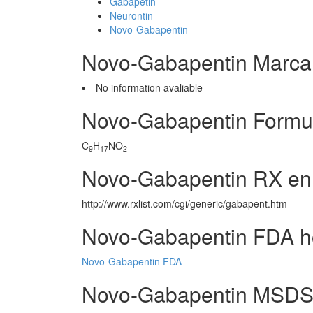
Gabapetin
Neurontin
Novo-Gabapentin
Novo-Gabapentin Marca
No information avaliable
Novo-Gabapentin Formu
C
H
NO
9
17
2
Novo-Gabapentin RX en
http://www.rxlist.com/cgi/generic/gabapent.htm
Novo-Gabapentin FDA h
Novo-Gabapentin FDA
Novo-Gabapentin MSDS (