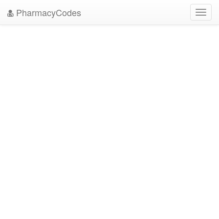
PharmacyCodes
Toggl
navig