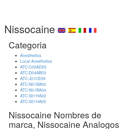
Nissocaine
Categoria
Anesthetics
Local Anesthetics
ATC:C05AD05
ATC:D04AB03
ATC:J01CE09
ATC:N01BA02
ATC:N01BA04
ATC:S01HA02
ATC:S01HA05
Nissocaine Nombres de
marca, Nissocaine Analogos