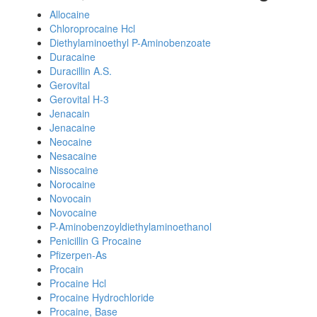
Allocaine
Chloroprocaine Hcl
Diethylaminoethyl P-Aminobenzoate
Duracaine
Duracillin A.S.
Gerovital
Gerovital H-3
Jenacain
Jenacaine
Neocaine
Nesacaine
Nissocaine
Norocaine
Novocain
Novocaine
P-Aminobenzoyldiethylaminoethanol
Penicillin G Procaine
Pfizerpen-As
Procain
Procaine Hcl
Procaine Hydrochloride
Procaine, Base