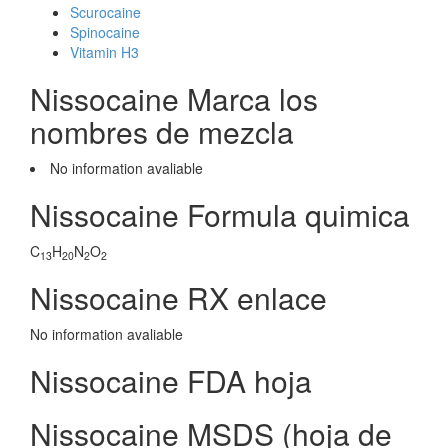
Scurocaine
Spinocaine
Vitamin H3
Nissocaine Marca los
nombres de mezcla
No information avaliable
Nissocaine Formula quimica
C
H
N
O
13
20
2
2
Nissocaine RX enlace
No information avaliable
Nissocaine FDA hoja
Nissocaine MSDS (hoja de