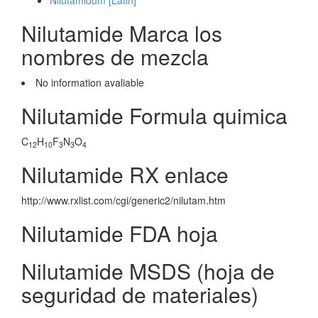
Nilutamidum [Latin]
Nilutamide Marca los
nombres de mezcla
No information avaliable
Nilutamide Formula quimica
C
H
F
N
O
12
10
3
3
4
Nilutamide RX enlace
http://www.rxlist.com/cgi/generic2/nilutam.htm
Nilutamide FDA hoja
Nilutamide MSDS (hoja de
seguridad de materiales)