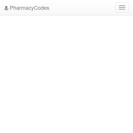
PharmacyCodes
Toggl
navig