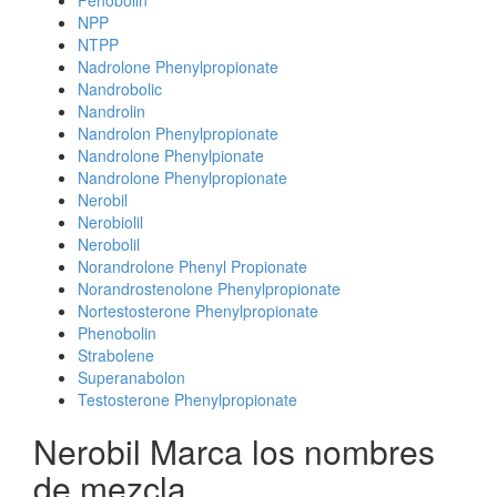
Fenobolin
NPP
NTPP
Nadrolone Phenylpropionate
Nandrobolic
Nandrolin
Nandrolon Phenylpropionate
Nandrolone Phenylpionate
Nandrolone Phenylpropionate
Nerobil
Nerobiolil
Nerobolil
Norandrolone Phenyl Propionate
Norandrostenolone Phenylpropionate
Nortestosterone Phenylpropionate
Phenobolin
Strabolene
Superanabolon
Testosterone Phenylpropionate
Nerobil Marca los nombres
de mezcla