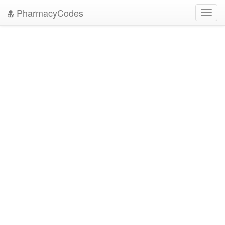
PharmacyCodes
Toggl
navig