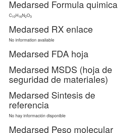
Medarsed Formula quimica
C
H
N
O
10
16
2
3
Medarsed RX enlace
No information avaliable
Medarsed FDA hoja
Medarsed MSDS (hoja de
seguridad de materiales)
Medarsed Sintesis de
referencia
No hay información disponible
Medarsed Peso molecular