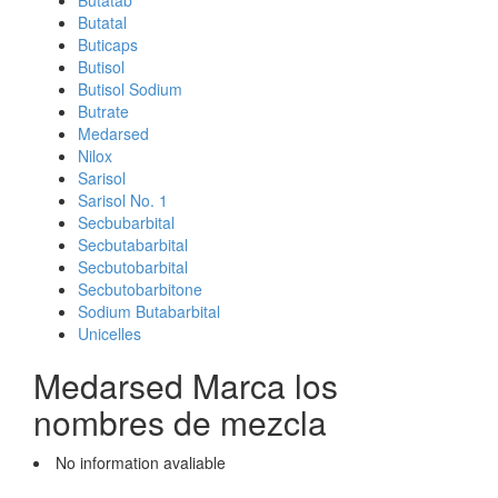
Butatab
Butatal
Buticaps
Butisol
Butisol Sodium
Butrate
Medarsed
Nilox
Sarisol
Sarisol No. 1
Secbubarbital
Secbutabarbital
Secbutobarbital
Secbutobarbitone
Sodium Butabarbital
Unicelles
Medarsed Marca los
nombres de mezcla
No information avaliable