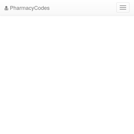
PharmacyCodes
Toggl
navig