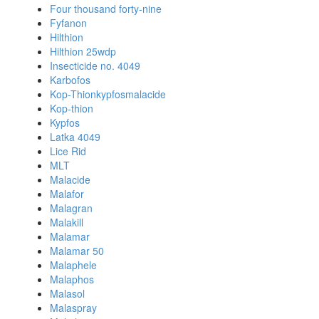
Four thousand forty-nine
Fyfanon
Hilthion
Hilthion 25wdp
Insecticide no. 4049
Karbofos
Kop-Thionkypfosmalacide
Kop-thion
Kypfos
Latka 4049
Lice Rid
MLT
Malacide
Malafor
Malagran
Malakill
Malamar
Malamar 50
Malaphele
Malaphos
Malasol
Malaspray