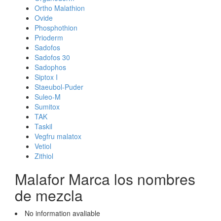
Ortho Malathion
Ovide
Phosphothion
Prioderm
Sadofos
Sadofos 30
Sadophos
Siptox I
Staeubol-Puder
Suleo-M
Sumitox
TAK
Taskil
Vegfru malatox
Vetiol
Zithiol
Malafor Marca los nombres
de mezcla
No information avaliable