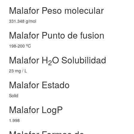
Malafor Peso molecular
331.348 g/mol
Malafor Punto de fusion
o
198-200
C
Malafor H
O Solubilidad
2
23 mg / L
Malafor Estado
Solid
Malafor LogP
1.998