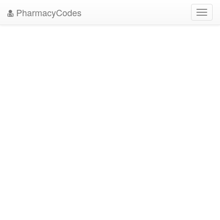
PharmacyCodes
Toggl
navig