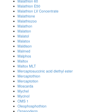
Malathion 60
Malathion E50
Malathion LV Concentrate
Malathione
Malathiozoo
Malathon
Malation
Malatol
Malatox
Maldison
Malmed
Malphos
Maltox
Maltox MLT
Mercaptosuccinic acid diethyl ester
Mercaptothion
Mercaptotion
Moscarda
Mychel
Mycinol
OMS 1
Oleophosphothion
Organoderm