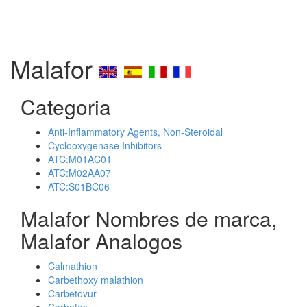
Malafor
Categoria
Anti-Inflammatory Agents, Non-Steroidal
Cyclooxygenase Inhibitors
ATC:M01AC01
ATC:M02AA07
ATC:S01BC06
Malafor Nombres de marca,
Malafor Analogos
Calmathion
Carbethoxy malathion
Carbetovur