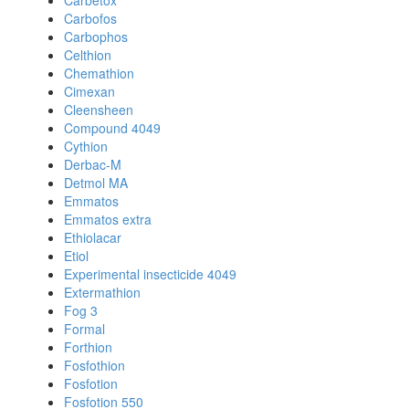
Carbetox
Carbofos
Carbophos
Celthion
Chemathion
Cimexan
Cleensheen
Compound 4049
Cythion
Derbac-M
Detmol MA
Emmatos
Emmatos extra
Ethiolacar
Etiol
Experimental insecticide 4049
Extermathion
Fog 3
Formal
Forthion
Fosfothion
Fosfotion
Fosfotion 550