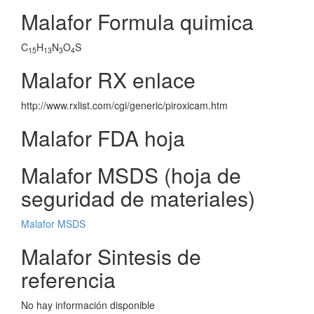
Malafor Formula quimica
C
H
N
O
S
15
13
3
4
Malafor RX enlace
http://www.rxlist.com/cgi/generic/piroxicam.htm
Malafor FDA hoja
Malafor MSDS (hoja de
seguridad de materiales)
Malafor MSDS
Malafor Sintesis de
referencia
No hay información disponible