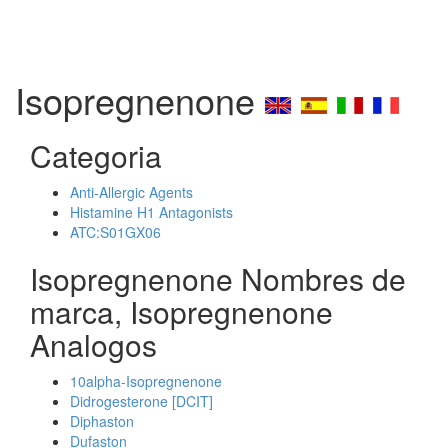
Isopregnenone
Categoria
Anti-Allergic Agents
Histamine H1 Antagonists
ATC:S01GX06
Isopregnenone Nombres de
marca, Isopregnenone
Analogos
10alpha-Isopregnenone
Didrogesterone [DCIT]
Diphaston
Dufaston