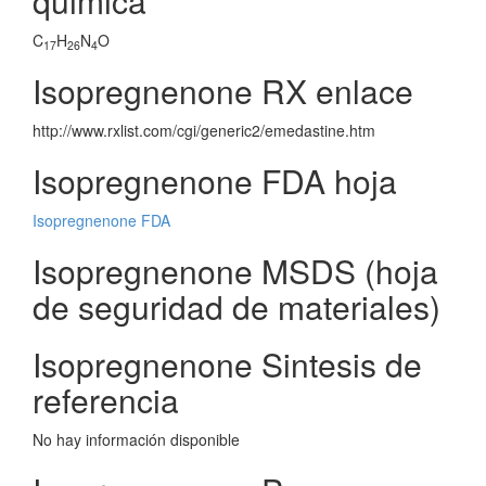
quimica
C
H
N
O
17
26
4
Isopregnenone RX enlace
http://www.rxlist.com/cgi/generic2/emedastine.htm
Isopregnenone FDA hoja
Isopregnenone FDA
Isopregnenone MSDS (hoja
de seguridad de materiales)
Isopregnenone Sintesis de
referencia
No hay información disponible