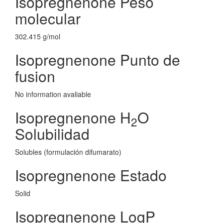
Isopregnenone Peso
molecular
302.415 g/mol
Isopregnenone Punto de
fusion
No information avaliable
Isopregnenone H
O
2
Solubilidad
Solubles (formulación difumarato)
Isopregnenone Estado
Solid
Isopregnenone LogP