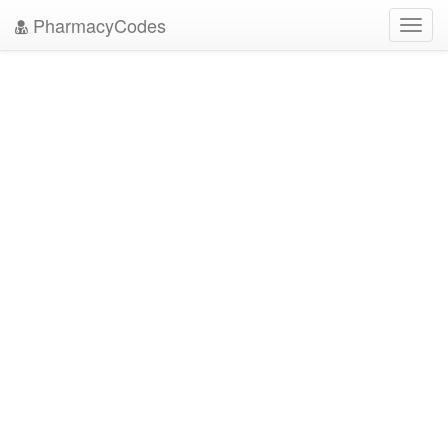
PharmacyCodes
Toggl
navig