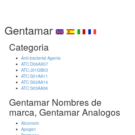
Gentamar
Categoria
Anti-bacterial Agents
ATC:D06AX07
ATC:J01GB03
ATC:S01AA11
ATC:S02AA14
ATC:S03AA06
Gentamar Nombres de
marca, Gentamar Analogos
Alcomicin
Apogen