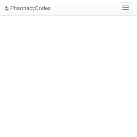
PharmacyCodes
Toggl
navig