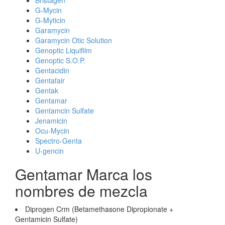
Bristagen
G-Mycin
G-Myticin
Garamycin
Garamycin Otic Solution
Genoptic Liquifilm
Genoptic S.O.P.
Gentacidin
Gentafair
Gentak
Gentamar
Gentamcin Sulfate
Jenamicin
Ocu-Mycin
Spectro-Genta
U-gencin
Gentamar Marca los
nombres de mezcla
Diprogen Crm (Betamethasone Dipropionate +
Gentamicin Sulfate)