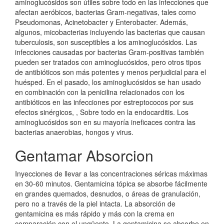
aminoglucósidos son útiles sobre todo en las infecciones que
afectan aeróbicos, bacterias Gram-negativas, tales como
Pseudomonas, Acinetobacter y Enterobacter. Además,
algunos, micobacterias incluyendo las bacterias que causan
tuberculosis, son susceptibles a los aminoglucósidos. Las
infecciones causadas por bacterias Gram-positivas también
pueden ser tratados con aminoglucósidos, pero otros tipos
de antibióticos son más potentes y menos perjudicial para el
huésped. En el pasado, los aminoglucósidos se han usado
en combinación con la penicilina relacionados con los
antibióticos en las infecciones por estreptococos por sus
efectos sinérgicos, , Sobre todo en la endocarditis. Los
aminoglucósidos son en su mayoría ineficaces contra las
bacterias anaerobias, hongos y virus.
Gentamar Absorcion
Inyecciones de llevar a las concentraciones séricas máximas
en 30-60 minutos. Gentamicina tópica se absorbe fácilmente
en grandes quemados, desnudos, o áreas de granulación,
pero no a través de la piel intacta. La absorción de
gentamicina es más rápido y más con la crema en
comparación con el ungüento. La gentamicina se absorbe en