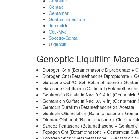
Gentafair
Gentak
Gentamar
Gentamcin Sulfate
Jenamicin
Ocu-Mycin
Spectro-Genta
U-gencin
Genoptic Liquifilm Marc
Diprogen Crm (Betamethasone Dipropionate + Ge
Diprogen Ont (Betamethasone Dipropionate + Ge
Garasone Oph/Ot Sol (Betamethasone + Gentamic
Garasone Ophthalmic Ointment (Betamethasone 
Gentamicin Sulfate in Nacl 0.9% Inj (Gentamicin 
Gentamicin Sulfate in Nacl 0.9% Inj (Gentamicin 
Gentocin Durafilm (Betamethasone 21-Acetate + 
Gentocin Otic Solution (Betamethasone + Gentam
Otomax Ointment (Betamethasone + Clotrimazole
Sandoz Pentasone (Betamethasone + Gentamicin
Topagen Ont (Betamethasone + Gentamicin Sulf
Topagen Spray (Betamethasone + Gentamicin Su