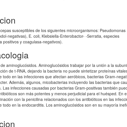
acion
r cepas susceptibles de los siguientes microorganismos: Pseudomonas
dol-negativas), E. coli, Klebsiella-Enterobactor- -Serratia, especies
a positivos y coagulasa-negativos).
acologia
 de aminoglucósidos. Aminoglucósidos trabajar por la unión a la subun
ión de t-RNA, dejando la bacteria no puede sintetizar proteínas vitale
e todo en las infecciones que afectan aeróbicos, bacterias Gram-negat
ter. Además, algunos, micobacterias incluyendo las bacterias que ca
os. Las infecciones causadas por bacterias Gram-positivas también pue
ntibióticos son más potentes y menos perjudicial para el huésped. En e
ción con la penicilina relacionados con los antibióticos en las infecc
re todo en la endocarditis. Los aminoglucósidos son en su mayoría inef
cion