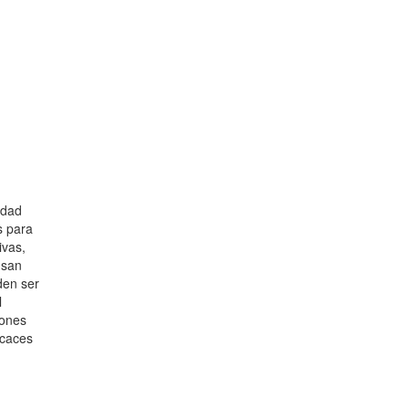
idad
s para
ivas,
usan
den ser
l
iones
icaces