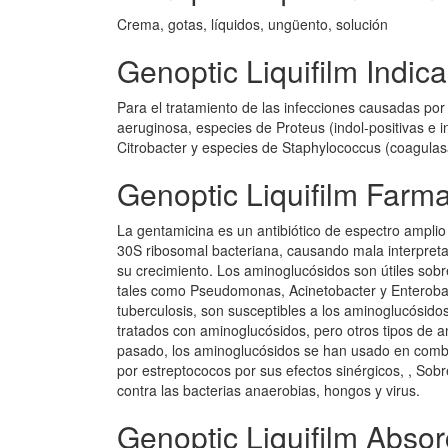
Crema, gotas, líquidos, ungüento, solución
Genoptic Liquifilm Indic
Para el tratamiento de las infecciones causadas po
aeruginosa, especies de Proteus (indol-positivas e in
Citrobacter y especies de Staphylococcus (coagulas
Genoptic Liquifilm Farm
La gentamicina es un antibiótico de espectro amplio
30S ribosomal bacteriana, causando mala interpretac
su crecimiento. Los aminoglucósidos son útiles sobr
tales como Pseudomonas, Acinetobacter y Enterobac
tuberculosis, son susceptibles a los aminoglucósid
tratados con aminoglucósidos, pero otros tipos de a
pasado, los aminoglucósidos se han usado en combina
por estreptococos por sus efectos sinérgicos, , Sob
contra las bacterias anaerobias, hongos y virus.
Genoptic Liquifilm Absor