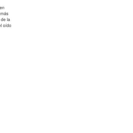
 en
s más
 de la
l oído