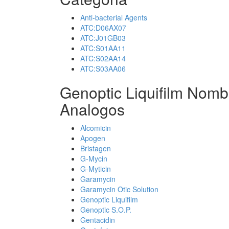
Anti-bacterial Agents
ATC:D06AX07
ATC:J01GB03
ATC:S01AA11
ATC:S02AA14
ATC:S03AA06
Genoptic Liquifilm Nomb
Analogos
Alcomicin
Apogen
Bristagen
G-Mycin
G-Myticin
Garamycin
Garamycin Otic Solution
Genoptic Liquifilm
Genoptic S.O.P.
Gentacidin