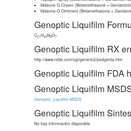
Valisone G Cream (Betamethasone + Gentamicin 
Valisone G Ointment (Betamethasone + Gentamic
Genoptic Liquifilm Form
C
H
N
O
21
43
5
7
Genoptic Liquifilm RX e
http://www.rxlist.com/cgi/generic2/pedgenta.htm
Genoptic Liquifilm FDA 
Genoptic Liquifilm MSDS
Genoptic_Liquifilm MSDS
Genoptic Liquifilm Sintes
No hay información disponible