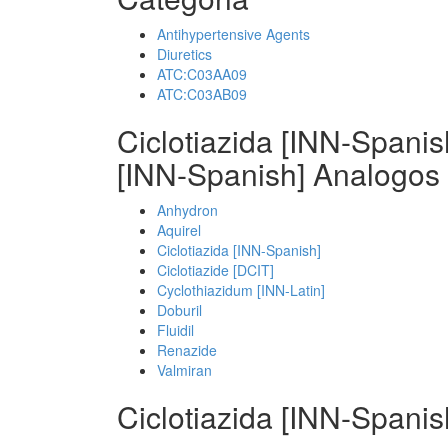
Antihypertensive Agents
Diuretics
ATC:C03AA09
ATC:C03AB09
Ciclotiazida [INN-Spani
[INN-Spanish] Analogos
Anhydron
Aquirel
Ciclotiazida [INN-Spanish]
Ciclotiazide [DCIT]
Cyclothiazidum [INN-Latin]
Doburil
Fluidil
Renazide
Valmiran
Ciclotiazida [INN-Spani