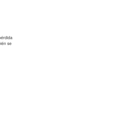
pérdida
bién se