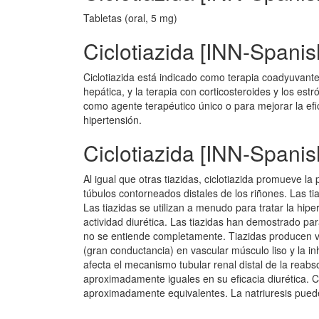
Tabletas (oral, 5 mg)
Ciclotiazida [INN-Spanis
Ciclotiazida está indicado como terapia coadyuvante
hepática, y la terapia con corticosteroides y los es
como agente terapéutico único o para mejorar la efi
hipertensión.
Ciclotiazida [INN-Spani
Al igual que otras tiazidas, ciclotiazida promueve la
túbulos contorneados distales de los riñones. Las t
Las tiazidas se utilizan a menudo para tratar la hi
actividad diurética. Las tiazidas han demostrado pa
no se entiende completamente. Tiazidas producen vas
(gran conductancia) en vascular músculo liso y la inh
afecta el mecanismo tubular renal distal de la reabso
aproximadamente iguales en su eficacia diurética. C
aproximadamente equivalentes. La natriuresis puede