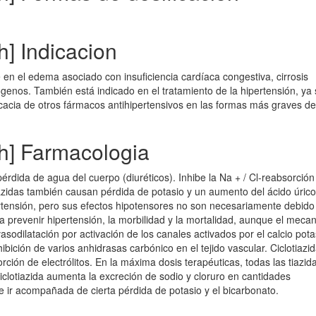
h] Indicacion
 en el edema asociado con insuficiencia cardíaca congestiva, cirrosis
trógenos. También está indicado en el tratamiento de la hipertensión, ya
cacia de otros fármacos antihipertensivos en las formas más graves de
sh] Farmacologia
 pérdida de agua del cuerpo (diuréticos). Inhibe la Na + / Cl-reabsorción
iazidas también causan pérdida de potasio y un aumento del ácido úrico
pertensión, pero sus efectos hipotensores no son necesariamente debido
ra prevenir hipertensión, la morbilidad y la mortalidad, aunque el meca
odilatación por activación de los canales activados por el calcio pota
ibición de varios anhidrasas carbónico en el tejido vascular. Ciclotiazi
rción de electrólitos. En la máxima dosis terapéuticas, todas las tiazid
iclotiazida aumenta la excreción de sodio y cloruro en cantidades
 ir acompañada de cierta pérdida de potasio y el bicarbonato.