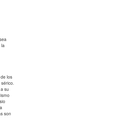
 sea
 la
 de los
 sérico.
 a su
nismo
sio
da
as son