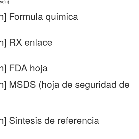
ycin)
sh] Formula quimica
sh] RX enlace
sh] FDA hoja
sh] MSDS (hoja de seguridad de
h] Sintesis de referencia