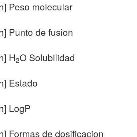
sh] Peso molecular
h] Punto de fusion
h] H
O Solubilidad
2
h] Estado
sh] LogP
h] Formas de dosificacion