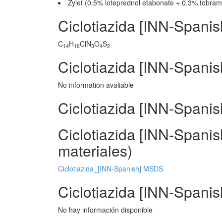
Zylet (0.5% loteprednol etabonate + 0.3% tobram
Ciclotiazida [INN-Spani
C
H
ClN
O
S
14
16
3
4
2
Ciclotiazida [INN-Spani
No information avaliable
Ciclotiazida [INN-Spani
Ciclotiazida [INN-Spani
materiales)
Ciclotiazida_[INN-Spanish] MSDS
Ciclotiazida [INN-Spanis
No hay información disponible