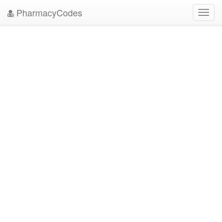
PharmacyCodes
Toggl
navig