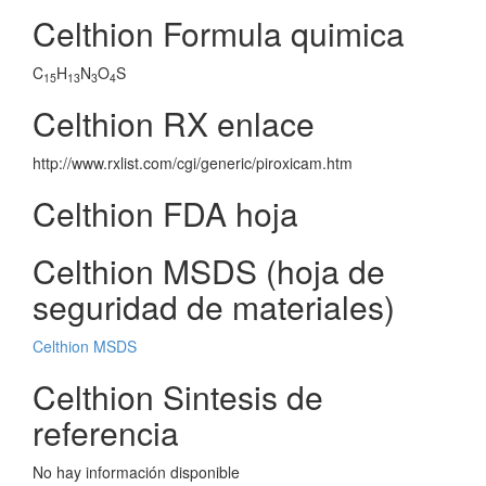
Celthion Formula quimica
C
H
N
O
S
15
13
3
4
Celthion RX enlace
http://www.rxlist.com/cgi/generic/piroxicam.htm
Celthion FDA hoja
Celthion MSDS (hoja de
seguridad de materiales)
Celthion MSDS
Celthion Sintesis de
referencia
No hay información disponible