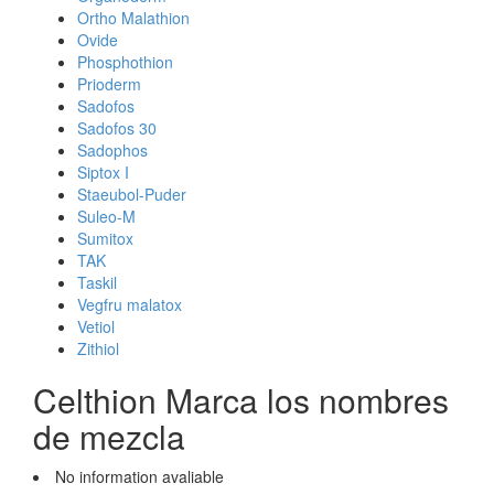
Ortho Malathion
Ovide
Phosphothion
Prioderm
Sadofos
Sadofos 30
Sadophos
Siptox I
Staeubol-Puder
Suleo-M
Sumitox
TAK
Taskil
Vegfru malatox
Vetiol
Zithiol
Celthion Marca los nombres
de mezcla
No information avaliable