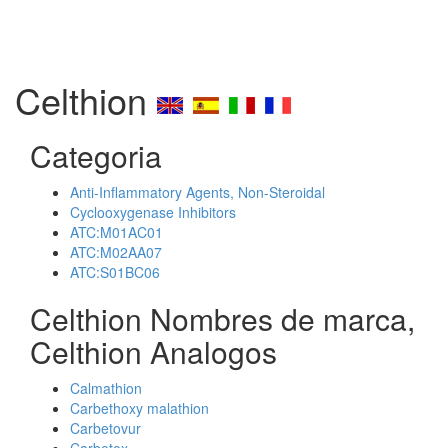
Celthion
Categoria
Anti-Inflammatory Agents, Non-Steroidal
Cyclooxygenase Inhibitors
ATC:M01AC01
ATC:M02AA07
ATC:S01BC06
Celthion Nombres de marca,
Celthion Analogos
Calmathion
Carbethoxy malathion
Carbetovur