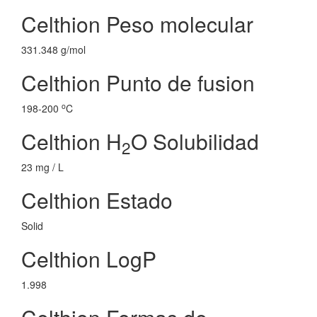
Celthion Peso molecular
331.348 g/mol
Celthion Punto de fusion
o
198-200
C
Celthion H
O Solubilidad
2
23 mg / L
Celthion Estado
Solid
Celthion LogP
1.998