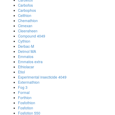
Carbetox
Carbofos
Carbophos
Celthion
Chemathion
Cimexan
Cleensheen
Compound 4049
Cythion
Derbac-M
Detmol MA
Emmatos
Emmatos extra
Ethiolacar
Etiol
Experimental insecticide 4049
Extermathion
Fog 3
Formal
Forthion
Fosfothion
Fosfotion
Fosfotion 550