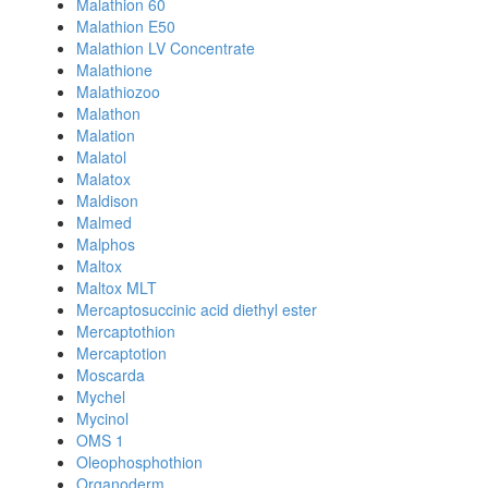
Malathion 60
Malathion E50
Malathion LV Concentrate
Malathione
Malathiozoo
Malathon
Malation
Malatol
Malatox
Maldison
Malmed
Malphos
Maltox
Maltox MLT
Mercaptosuccinic acid diethyl ester
Mercaptothion
Mercaptotion
Moscarda
Mychel
Mycinol
OMS 1
Oleophosphothion
Organoderm