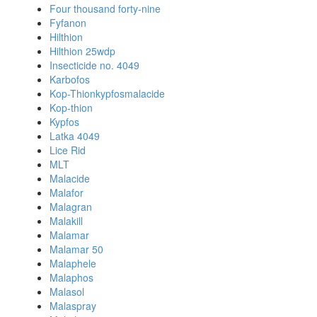
Four thousand forty-nine
Fyfanon
Hilthion
Hilthion 25wdp
Insecticide no. 4049
Karbofos
Kop-Thionkypfosmalacide
Kop-thion
Kypfos
Latka 4049
Lice Rid
MLT
Malacide
Malafor
Malagran
Malakill
Malamar
Malamar 50
Malaphele
Malaphos
Malasol
Malaspray