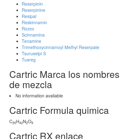
Reserpinin
Reserpinine
Resipal
Reskinnamin
Rozex
Scinnamina
Tenamine
Trimethoxycinnamoyl Methyl Reserpate
Tsuruselpi S
Tuareg
Cartric Marca los nombres
de mezcla
No information avaliable
Cartric Formula quimica
C
H
N
O
35
42
2
9
Cartric RX enlace