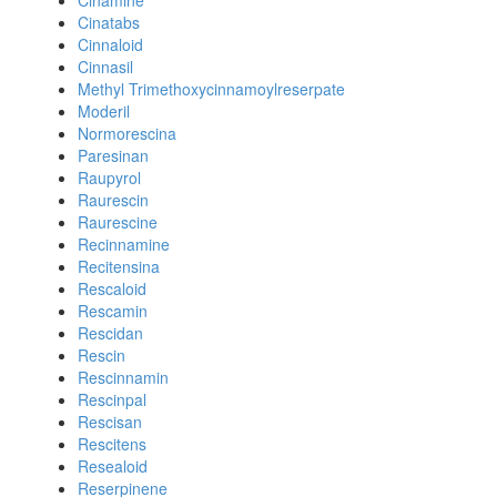
Cinamine
Cinatabs
Cinnaloid
Cinnasil
Methyl Trimethoxycinnamoylreserpate
Moderil
Normorescina
Paresinan
Raupyrol
Raurescin
Raurescine
Recinnamine
Recitensina
Rescaloid
Rescamin
Rescidan
Rescin
Rescinnamin
Rescinpal
Rescisan
Rescitens
Resealoid
Reserpinene