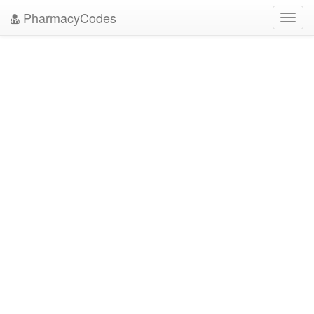
PharmacyCodes
Toggl
navig