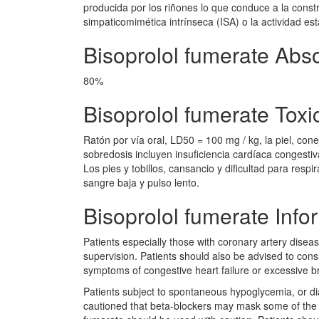
producida por los riñones lo que conduce a la constri
simpaticomimética intrínseca (ISA) o la actividad e
Bisoprolol fumerate Abs
80%
Bisoprolol fumerate Toxi
Ratón por vía oral, LD50 = 100 mg / kg, la piel, con
sobredosis incluyen insuficiencia cardíaca congesti
Los pies y tobillos, cansancio y dificultad para respira
sangre baja y pulso lento.
Bisoprolol fumerate Inf
Patients especially those with coronary artery dise
supervision. Patients should also be advised to consul
symptoms of congestive heart failure or excessive b
Patients subject to spontaneous hypoglycemia, or dia
cautioned that beta-blockers may mask some of the m