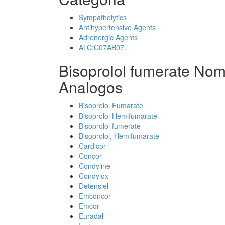
Sympatholytics
Antihypertensive Agents
Adrenergic Agents
ATC:C07AB07
Bisoprolol fumerate Nom
Analogos
Bisoprolol Fumarate
Bisoprolol Hemifumarate
Bisoprolol fumerate
Bisoprolol, Hemifumarate
Cardicor
Concor
Condyline
Condylox
Detensiel
Emconcor
Emcor
Euradal