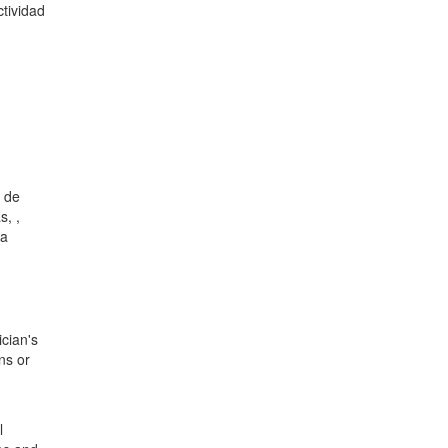
ctividad
s de
s, ,
la
cian's
ns or
l