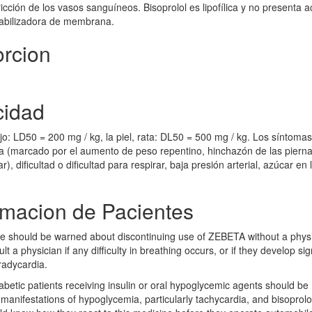
cción de los vasos sanguíneos. Bisoprolol es lipofílica y no presenta a
stabilizadora de membrana.
orcion
cidad
ejo: LD50 = 200 mg / kg, la piel, rata: DL50 = 500 mg / kg. Los síntoma
va (marcado por el aumento de peso repentino, hinchazón de las pierna
r), dificultad o dificultad para respirar, baja presión arterial, azúcar en 
ormacion de Pacientes
ase should be warned about discontinuing use of ZEBETA without a physi
t a physician if any difficulty in breathing occurs, or if they develop sig
radycardia.
betic patients receiving insulin or oral hypoglycemic agents should be
anifestations of hypoglycemia, particularly tachycardia, and bisoprolo