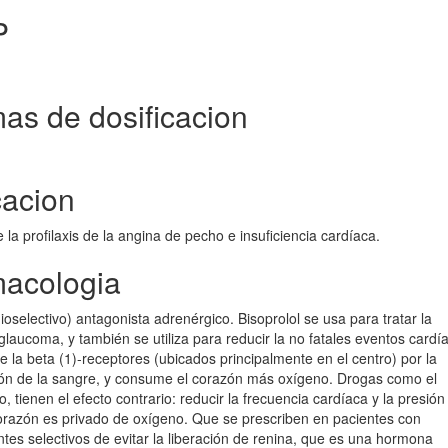
P
as de dosificacion
cacion
 la profilaxis de la angina de pecho e insuficiencia cardíaca.
macologia
dioselectivo) antagonista adrenérgico. Bisoprolol se usa para tratar la
, glaucoma, y también se utiliza para reducir la no fatales eventos cardí
e la beta (1)-receptores (ubicados principalmente en el centro) por la
sión de la sangre, y consume el corazón más oxígeno. Drogas como el
 tienen el efecto contrario: reducir la frecuencia cardíaca y la presión 
 corazón es privado de oxígeno. Que se prescriben en pacientes con
tes selectivos de evitar la liberación de renina, que es una hormona