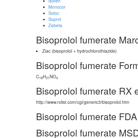
Isoten
Monocor
Soloc
Soprol
Zebeta
Bisoprolol fumerate Mar
Ziac (bisoprolol + hydrochlorothiazide)
Bisoprolol fumerate For
C
H
NO
18
31
4
Bisoprolol fumerate RX 
http://www.rxlist.com/cgi/generic3/bisoprolol.htm
Bisoprolol fumerate FDA
Bisoprolol fumerate MSD