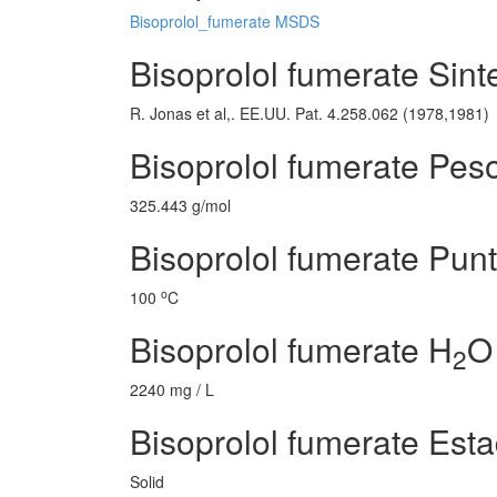
Bisoprolol_fumerate MSDS
Bisoprolol fumerate Sint
R. Jonas et al,. EE.UU. Pat. 4.258.062 (1978,1981)
Bisoprolol fumerate Pes
325.443 g/mol
Bisoprolol fumerate Punt
o
100
C
Bisoprolol fumerate H
O
2
2240 mg / L
Bisoprolol fumerate Est
Solid