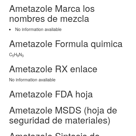
Ametazole Marca los
nombres de mezcla
No information avaliable
Ametazole Formula quimica
C
H
N
5
9
3
Ametazole RX enlace
No information avaliable
Ametazole FDA hoja
Ametazole MSDS (hoja de
seguridad de materiales)
Ametazole Sintesis de