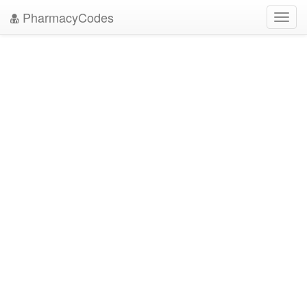
PharmacyCodes
Toggl
navig