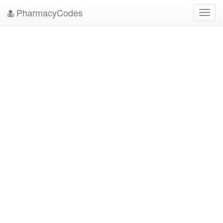
PharmacyCodes
Toggl
navig