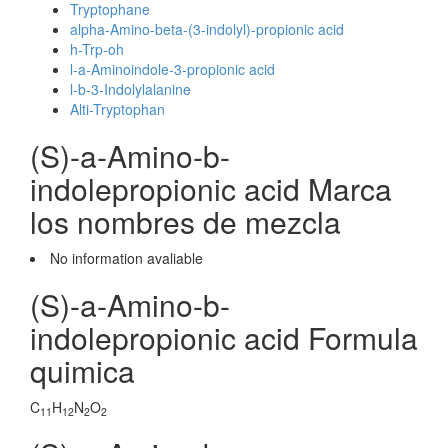
Tryptophane
alpha-Amino-beta-(3-indolyl)-propionic acid
h-Trp-oh
l-a-Aminoindole-3-propionic acid
l-b-3-Indolylalanine
Alti-Tryptophan
(S)-a-Amino-b-
indolepropionic acid Marca
los nombres de mezcla
No information avaliable
(S)-a-Amino-b-
indolepropionic acid Formula
quimica
C
H
N
O
11
12
2
2