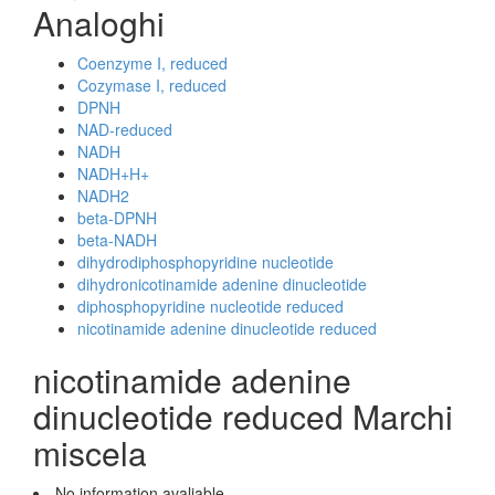
Analoghi
Coenzyme I, reduced
Cozymase I, reduced
DPNH
NAD-reduced
NADH
NADH+H+
NADH2
beta-DPNH
beta-NADH
dihydrodiphosphopyridine nucleotide
dihydronicotinamide adenine dinucleotide
diphosphopyridine nucleotide reduced
nicotinamide adenine dinucleotide reduced
nicotinamide adenine
dinucleotide reduced Marchi
miscela
No information avaliable