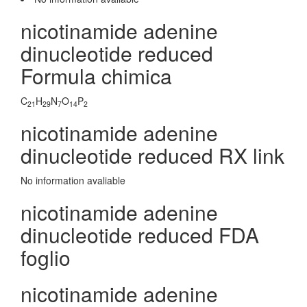
nicotinamide adenine
dinucleotide reduced
Formula chimica
C
H
N
O
P
21
29
7
14
2
nicotinamide adenine
dinucleotide reduced RX link
No information avaliable
nicotinamide adenine
dinucleotide reduced FDA
foglio
nicotinamide adenine