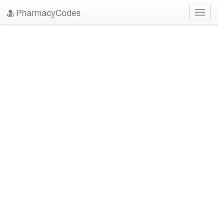
PharmacyCodes
Toggl
navig