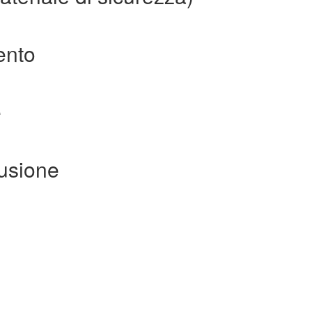
mento
e
fusione