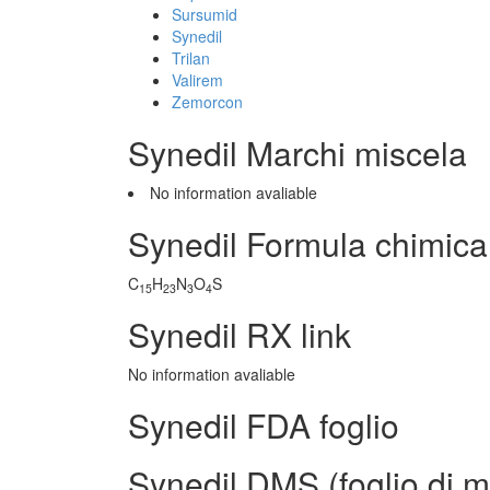
Sursumid
Synedil
Trilan
Valirem
Zemorcon
Synedil Marchi miscela
No information avaliable
Synedil Formula chimica
C
H
N
O
S
15
23
3
4
Synedil RX link
No information avaliable
Synedil FDA foglio
Synedil DMS (foglio di ma