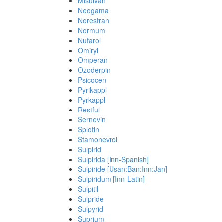
Misulvan
Neogama
Norestran
Normum
Nufarol
Omiryl
Omperan
Ozoderpin
Psicocen
Pyrikappl
Pyrkappl
Restful
Sernevin
Splotin
Stamonevrol
Sulpirid
Sulpirida [Inn-Spanish]
Sulpiride [Usan:Ban:Inn:Jan]
Sulpiridum [Inn-Latin]
Sulpitil
Sulpride
Sulpyrid
Suprium