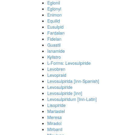
Eglonil
Eglonyl
Enimon
Equilid
Eusulpid
Fardalan
Fidelan
Guastil
Isnamide
Kylistro
L-Forms: Levosulpiride
Levobren
Levopraid
Levosulpirida [Inn-Spanish]
Levosulpiride
Levosulpiride [Inn]
Levosulpiridum [Inn-Latin]
Lisopiride
Mariastel
Meresa
Miradol
Mirbanil