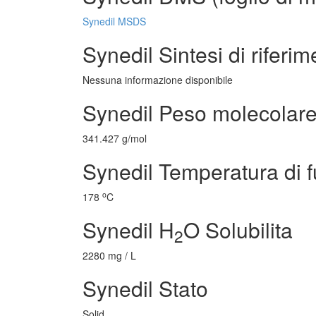
Synedil MSDS
Synedil Sintesi di riferi
Nessuna informazione disponibile
Synedil Peso molecolar
341.427 g/mol
Synedil Temperatura di 
o
178
C
Synedil H
O Solubilita
2
2280 mg / L
Synedil Stato
Solid