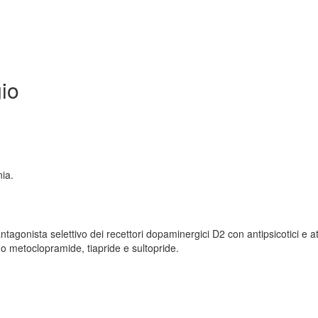
io
nia.
tagonista selettivo dei recettori dopaminergici D2 con antipsicotici e att
o metoclopramide, tiapride e sultopride.