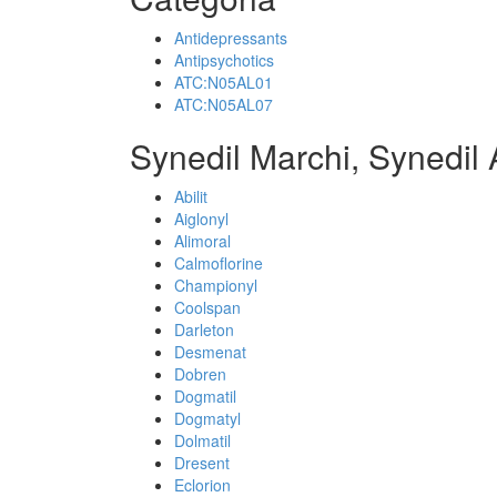
Antidepressants
Antipsychotics
ATC:N05AL01
ATC:N05AL07
Synedil Marchi, Synedil
Abilit
Aiglonyl
Alimoral
Calmoflorine
Championyl
Coolspan
Darleton
Desmenat
Dobren
Dogmatil
Dogmatyl
Dolmatil
Dresent
Eclorion