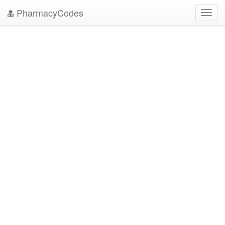
PharmacyCodes
Toggl
navig