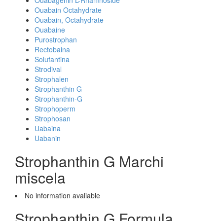
Ouabagenin L-Rhamnoside
Ouabain Octahydrate
Ouabain, Octahydrate
Ouabaine
Purostrophan
Rectobaina
Solufantina
Strodival
Strophalen
Strophanthin G
Strophanthin-G
Strophoperm
Strophosan
Uabaina
Uabanin
Strophanthin G Marchi
miscela
No information avaliable
Strophanthin G Formula