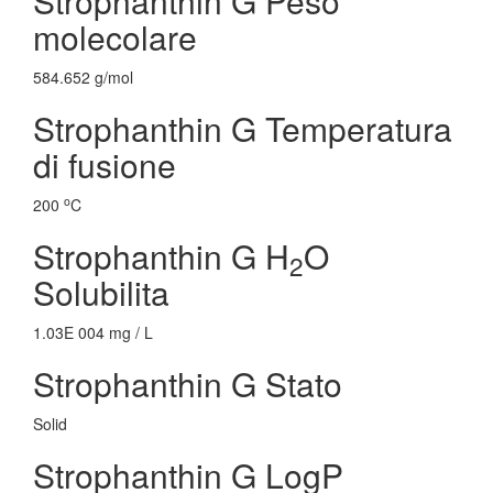
Strophanthin G Peso
molecolare
584.652 g/mol
Strophanthin G Temperatura
di fusione
o
200
C
Strophanthin G H
O
2
Solubilita
1.03E 004 mg / L
Strophanthin G Stato
Solid
Strophanthin G LogP