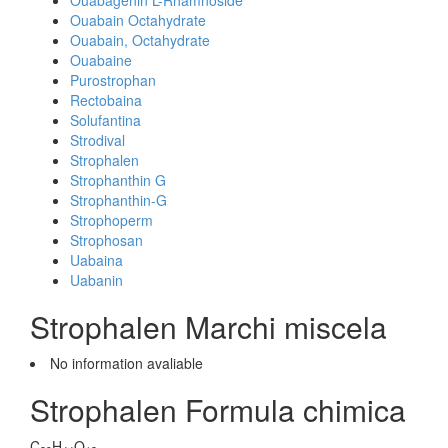
Ouabagenin L-Rhamnoside
Ouabain Octahydrate
Ouabain, Octahydrate
Ouabaine
Purostrophan
Rectobaina
Solufantina
Strodival
Strophalen
Strophanthin G
Strophanthin-G
Strophoperm
Strophosan
Uabaina
Uabanin
Strophalen Marchi miscela
No information avaliable
Strophalen Formula chimica
C
H
O