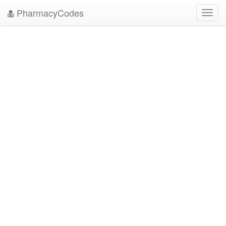
PharmacyCodes
Toggl
navig