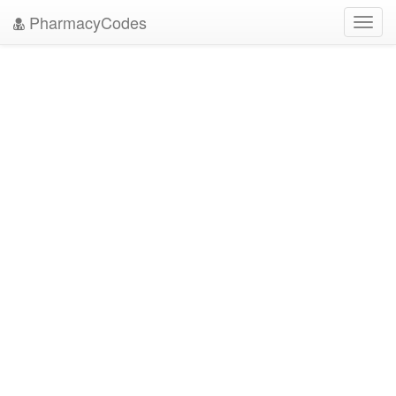
PharmacyCodes
Toggl
navig