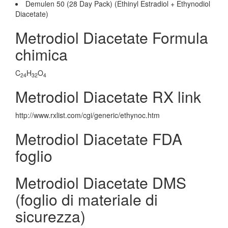
Demulen 50 (28 Day Pack) (Ethinyl Estradiol + Ethynodiol
Diacetate)
Metrodiol Diacetate Formula
chimica
C
H
O
24
32
4
Metrodiol Diacetate RX link
http://www.rxlist.com/cgi/generic/ethynoc.htm
Metrodiol Diacetate FDA
foglio
Metrodiol Diacetate DMS
(foglio di materiale di
sicurezza)