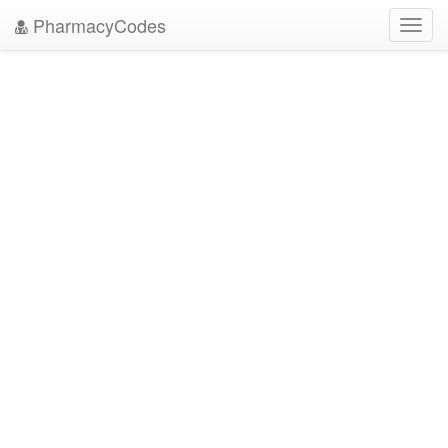
PharmacyCodes
Toggl
navig