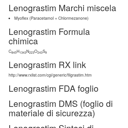
Lenograstim Marchi miscela
Myoflex (Paracetamol + Chlormezanone)
Lenograstim Formula
chimica
C
H
N
O
S
845
1343
223
243
9
Lenograstim RX link
http://www.rxlist.com/cgi/generic/filgrastim.htm
Lenograstim FDA foglio
Lenograstim DMS (foglio di
materiale di sicurezza)
Lenograstim Sintesi di