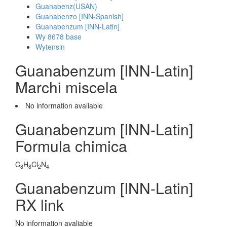
Guanabenz(USAN)
Guanabenzo [INN-Spanish]
Guanabenzum [INN-Latin]
Wy 8678 base
Wytensin
Guanabenzum [INN-Latin]
Marchi miscela
No information avaliable
Guanabenzum [INN-Latin]
Formula chimica
C
H
Cl
N
8
8
2
4
Guanabenzum [INN-Latin]
RX link
No information avaliable