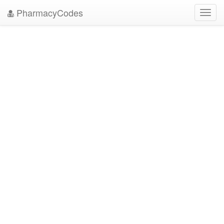
PharmacyCodes
Toggl
navig