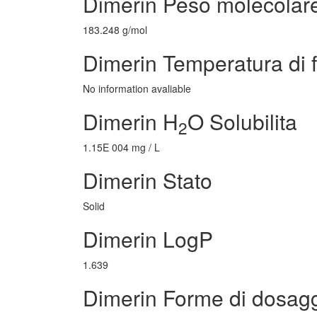
Dimerin Peso molecolar
183.248 g/mol
Dimerin Temperatura di 
No information avaliable
Dimerin H
O Solubilita
2
1.15E 004 mg / L
Dimerin Stato
Solid
Dimerin LogP
1.639
Dimerin Forme di dosag