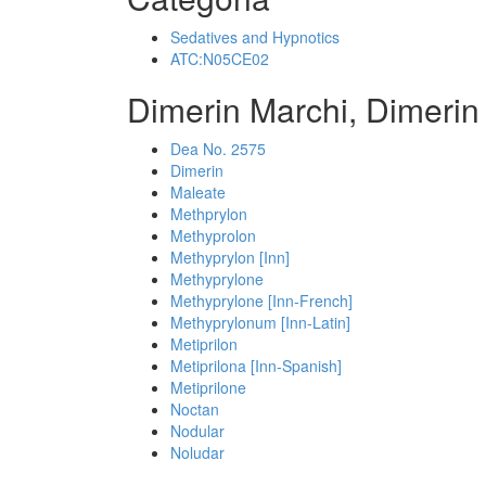
Sedatives and Hypnotics
ATC:N05CE02
Dimerin Marchi, Dimerin
Dea No. 2575
Dimerin
Maleate
Methprylon
Methyprolon
Methyprylon [Inn]
Methyprylone
Methyprylone [Inn-French]
Methyprylonum [Inn-Latin]
Metiprilon
Metiprilona [Inn-Spanish]
Metiprilone
Noctan
Nodular
Noludar