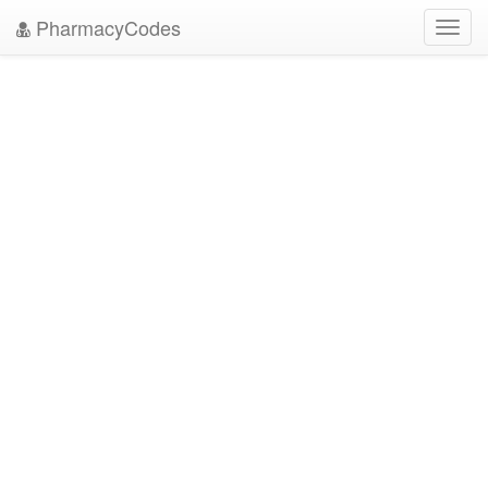
PharmacyCodes
Toggl
navig