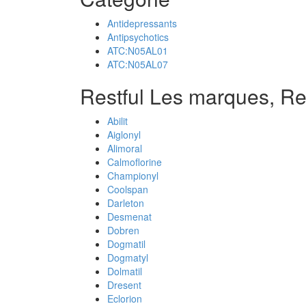
Antidepressants
Antipsychotics
ATC:N05AL01
ATC:N05AL07
Restful Les marques, Re
Abilit
Aiglonyl
Alimoral
Calmoflorine
Championyl
Coolspan
Darleton
Desmenat
Dobren
Dogmatil
Dogmatyl
Dolmatil
Dresent
Eclorion