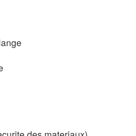
lange
e
ecurite des materiaux)