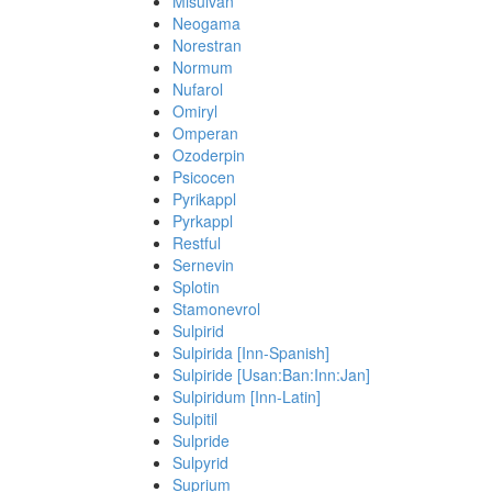
Misulvan
Neogama
Norestran
Normum
Nufarol
Omiryl
Omperan
Ozoderpin
Psicocen
Pyrikappl
Pyrkappl
Restful
Sernevin
Splotin
Stamonevrol
Sulpirid
Sulpirida [Inn-Spanish]
Sulpiride [Usan:Ban:Inn:Jan]
Sulpiridum [Inn-Latin]
Sulpitil
Sulpride
Sulpyrid
Suprium