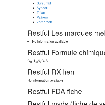
Sursumid
Synedil
Trilan
Valirem
Zemorcon
Restful Les marques me
No information avaliable
Restful Formule chimiqu
C
H
N
O
S
15
23
3
4
Restful RX lien
No information avaliable
Restful FDA fiche
Restful msds (fiche de s