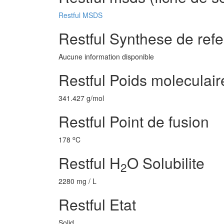
Restful MSDS
Restful Synthese de ref
Aucune information disponible
Restful Poids moleculair
341.427 g/mol
Restful Point de fusion
o
178
C
Restful H
O Solubilite
2
2280 mg / L
Restful Etat
Solid