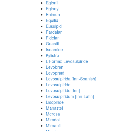
Eglonil
Eglonyl
Enimon
Equilid
Eusulpid
Fardalan
Fidelan
Guastil
Isnamide
Kylistro
L-Forms: Levosulpiride
Levobren
Levopraid
Levosulpirida [Inn-Spanish]
Levosulpiride
Levosulpiride [Inn]
Levosulpiridum [Inn-Latin]
Lisopiride
Mariastel
Meresa
Miradol
Mirbanil