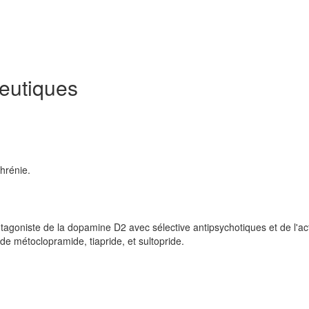
eutiques
phrénie.
tagoniste de la dopamine D2 avec sélective antipsychotiques et de l'act
e métoclopramide, tiapride, et sultopride.