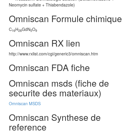
Neomycin sulfate + Thiabendazole)
Omniscan Formule chimique
C
H
GdN
O
16
28
5
9
Omniscan RX lien
http://www.rxlist.com/cgi/generic3/omniscan.htm
Omniscan FDA fiche
Omniscan msds (fiche de
securite des materiaux)
Omniscan MSDS
Omniscan Synthese de
reference