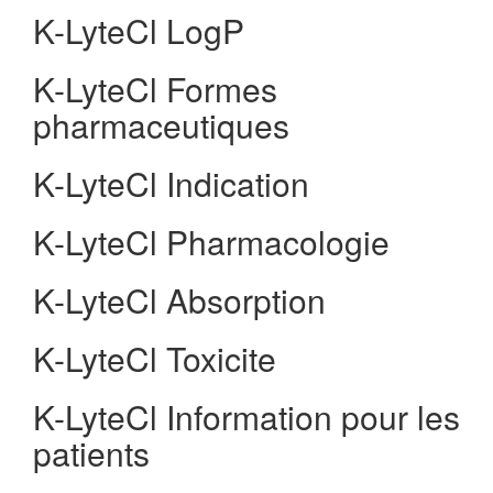
K-LyteCl LogP
K-LyteCl Formes
pharmaceutiques
K-LyteCl Indication
K-LyteCl Pharmacologie
K-LyteCl Absorption
K-LyteCl Toxicite
K-LyteCl Information pour les
patients