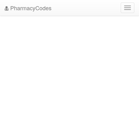
PharmacyCodes
Toggl
navig