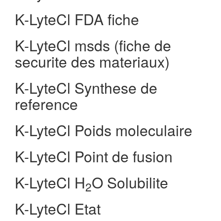
K-LyteCl FDA fiche
K-LyteCl msds (fiche de
securite des materiaux)
K-LyteCl Synthese de
reference
K-LyteCl Poids moleculaire
K-LyteCl Point de fusion
K-LyteCl H
O Solubilite
2
K-LyteCl Etat