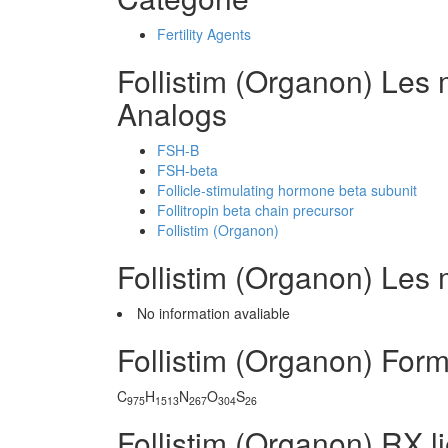
Fertility Agents
Follistim (Organon) Les 
Analogs
FSH-B
FSH-beta
Follicle-stimulating hormone beta subunit
Follitropin beta chain precursor
Follistim (Organon)
Follistim (Organon) Le
No information avaliable
Follistim (Organon) For
C
H
N
O
S
975
1513
267
304
26
Follistim (Organon) RX l