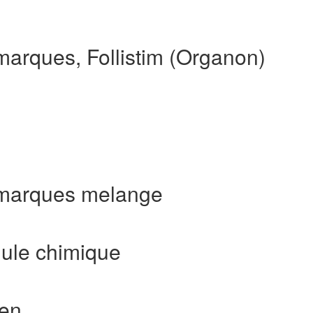
marques, Follistim (Organon)
s marques melange
mule chimique
ien