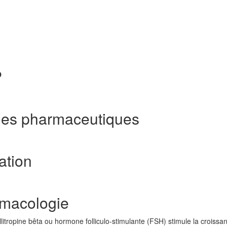
P
rmes pharmaceutiques
ation
rmacologie
a follitropine bêta ou hormone folliculo-stimulante (FSH) stimule la croissa