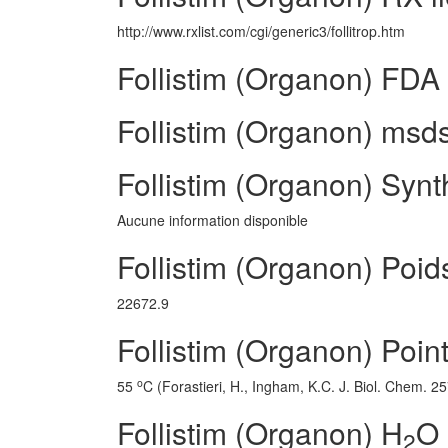
http://www.rxlist.com/cgi/generic3/follitrop.htm
Follistim (Organon) FDA 
Follistim (Organon) msds
Follistim (Organon) Syn
Aucune information disponible
Follistim (Organon) Poid
22672.9
Follistim (Organon) Point
o
55
C (Forastieri, H., Ingham, K.C. J. Biol. Chem. 
Follistim (Organon) H
O 
2