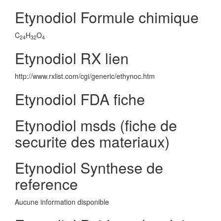
Etynodiol Formule chimique
C
H
O
24
32
4
Etynodiol RX lien
http://www.rxlist.com/cgi/generic/ethynoc.htm
Etynodiol FDA fiche
Etynodiol msds (fiche de
securite des materiaux)
Etynodiol Synthese de
reference
Aucune information disponible