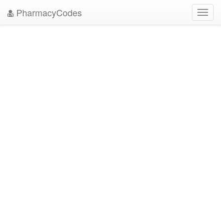
PharmacyCodes
Toggl
navig