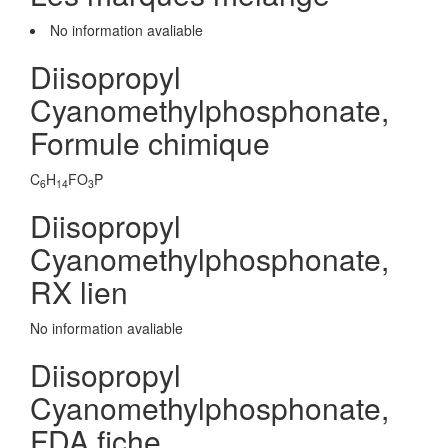
No information avaliable
Diisopropyl
Cyanomethylphosphonate,
Formule chimique
C
H
FO
P
6
14
3
Diisopropyl
Cyanomethylphosphonate,
RX lien
No information avaliable
Diisopropyl
Cyanomethylphosphonate,
FDA fiche