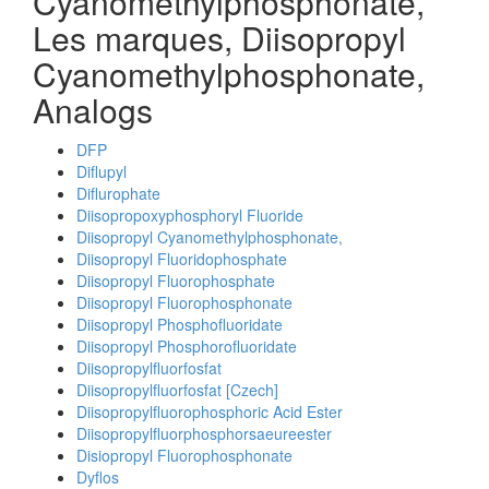
Cyanomethylphosphonate,
Les marques, Diisopropyl
Cyanomethylphosphonate,
Analogs
DFP
Diflupyl
Diflurophate
Diisopropoxyphosphoryl Fluoride
Diisopropyl Cyanomethylphosphonate,
Diisopropyl Fluoridophosphate
Diisopropyl Fluorophosphate
Diisopropyl Fluorophosphonate
Diisopropyl Phosphofluoridate
Diisopropyl Phosphorofluoridate
Diisopropylfluorfosfat
Diisopropylfluorfosfat [Czech]
Diisopropylfluorophosphoric Acid Ester
Diisopropylfluorphosphorsaeureester
Disiopropyl Fluorophosphonate
Dyflos