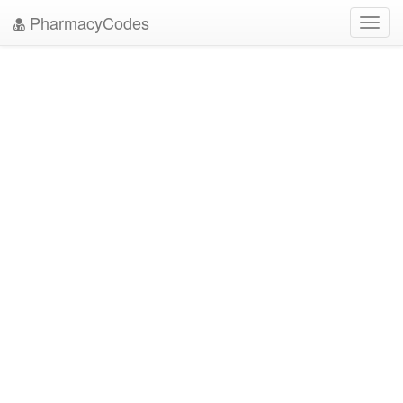
PharmacyCodes
Toggl
navig