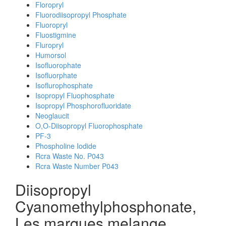
Floropryl
Fluorodiisopropyl Phosphate
Fluoropryl
Fluostigmine
Fluropryl
Humorsol
Isofluorophate
Isofluorphate
Isoflurophosphate
Isopropyl Fluophosphate
Isopropyl Phosphorofluoridate
Neoglaucit
O,O-Diisopropyl Fluorophosphate
PF-3
Phospholine Iodide
Rcra Waste No. P043
Rcra Waste Number P043
Diisopropyl
Cyanomethylphosphonate,
Les marques melange