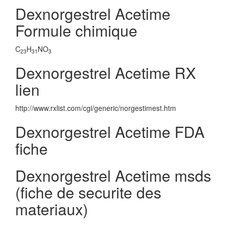
Dexnorgestrel Acetime
Formule chimique
C
H
NO
23
31
3
Dexnorgestrel Acetime RX
lien
http://www.rxlist.com/cgi/generic/norgestimest.htm
Dexnorgestrel Acetime FDA
fiche
Dexnorgestrel Acetime msds
(fiche de securite des
materiaux)