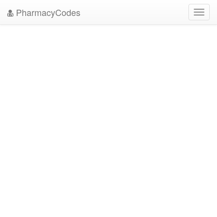
PharmacyCodes
Toggl
navig