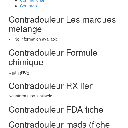
Commotional
Contradol
Contradouleur Les marques
melange
No information avaliable
Contradouleur Formule
chimique
C
H
NO
10
13
2
Contradouleur RX lien
No information avaliable
Contradouleur FDA fiche
Contradouleur msds (fiche