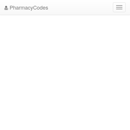
PharmacyCodes
Toggl
navig