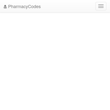
PharmacyCodes
Toggl
navig