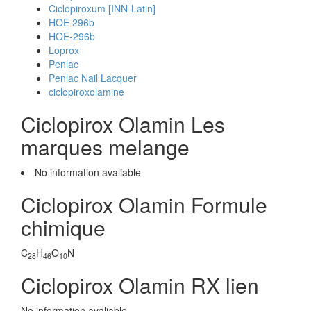
Ciclopiroxum [INN-Latin]
HOE 296b
HOE-296b
Loprox
Penlac
Penlac Nail Lacquer
ciclopiroxolamine
Ciclopirox Olamin Les
marques melange
No information avaliable
Ciclopirox Olamin Formule
chimique
C
H
O
N
28
46
10
Ciclopirox Olamin RX lien
No information avaliable