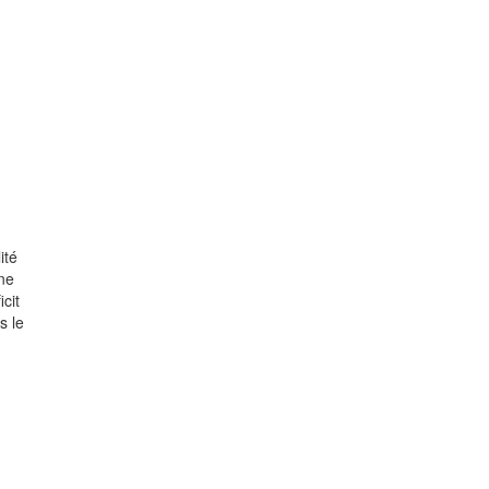
ité
ine
cit
s le