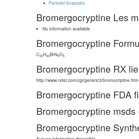
Parlodel Snaptabs
Bromergocryptine Les 
No information avaliable
Bromergocryptine Formu
C
H
BrN
O
32
40
5
5
Bromergocryptine RX li
http://www.rxlist.com/cgi/generic3/bromocriptine.htm
Bromergocryptine FDA f
Bromergocryptine msds (
Bromergocryptine Synth
Aucune information disponible