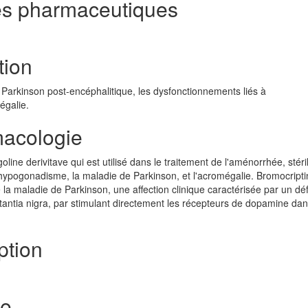
es pharmaceutiques
tion
 Parkinson post-encéphalitique, les dysfonctionnements liés à
égalie.
acologie
ine derivitave qui est utilisé dans le traitement de l'aménorrhée, stéril
'hypogonadisme, la maladie de Parkinson, et l'acromégalie. Bromocript
 la maladie de Parkinson, une affection clinique caractérisée par un défi
antia nigra, par stimulant directement les récepteurs de dopamine dan
ption
te