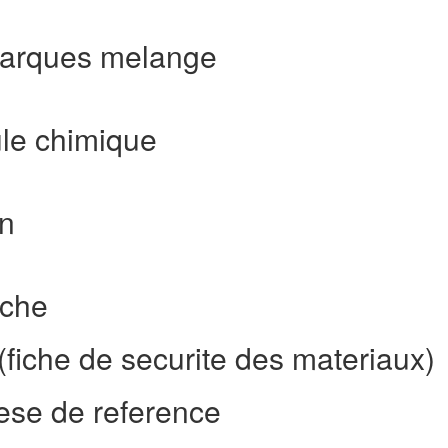
marques melange
le chimique
en
iche
fiche de securite des materiaux)
ese de reference