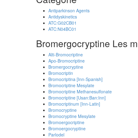
Antiparkinson Agents
Antidyskinetics
ATC:G02CB01
ATC:N04BC01
Bromergocryptine Les m
Alti-Bromocriptine
Apo-Bromocriptine
Bromergocryptine
Bromocriptin
Bromocriptina [Inn-Spanish]
Bromocriptine Mesylate
Bromocriptine Methanesulfonate
Bromocriptine [Usan:Ban:Inn]
Bromocriptinum [Inn-Latin]
Bromocryptine
Bromocryptine Mesylate
Bromoergocriptine
Bromoergocryptine
Parlodel