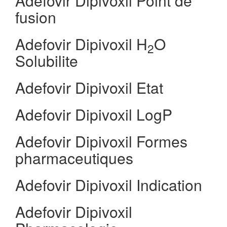
Adefovir Dipivoxil Point de
fusion
Adefovir Dipivoxil H
O
2
Solubilite
Adefovir Dipivoxil Etat
Adefovir Dipivoxil LogP
Adefovir Dipivoxil Formes
pharmaceutiques
Adefovir Dipivoxil Indication
Adefovir Dipivoxil