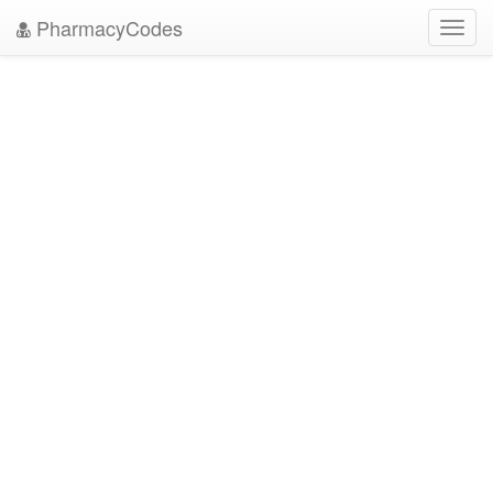
PharmacyCodes
Toggl
navig