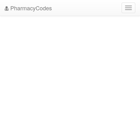
PharmacyCodes
Toggl
navig