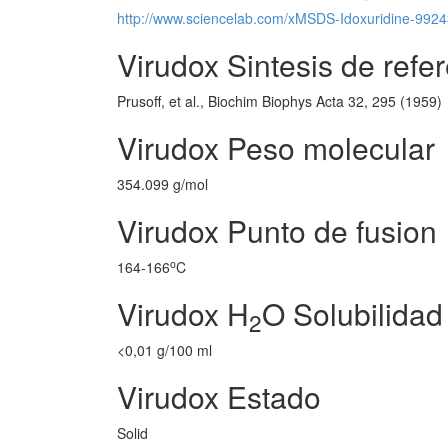
http://www.sciencelab.com/xMSDS-Idoxuridine-992
Virudox Sintesis de refe
Prusoff, et al., Biochim Biophys Acta 32, 295 (1959)
Virudox Peso molecular
354.099 g/mol
Virudox Punto de fusion
o
164-166
C
Virudox H
O Solubilidad
2
<0,01 g/100 ml
Virudox Estado
Solid