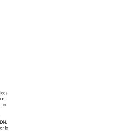
sicos
 el
n un
y
ADN.
or lo