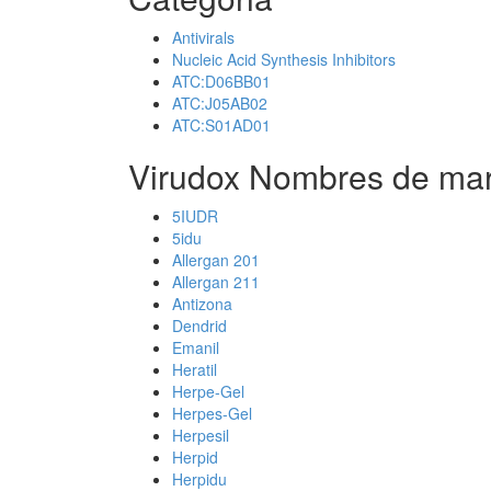
Antivirals
Nucleic Acid Synthesis Inhibitors
ATC:D06BB01
ATC:J05AB02
ATC:S01AD01
Virudox Nombres de mar
5IUDR
5idu
Allergan 201
Allergan 211
Antizona
Dendrid
Emanil
Heratil
Herpe-Gel
Herpes-Gel
Herpesil
Herpid
Herpidu