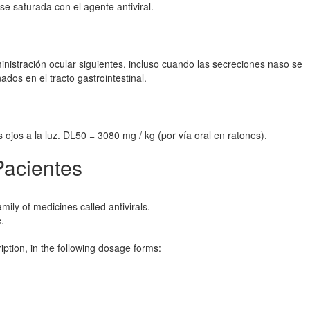
e saturada con el agente antiviral.
nistración ocular siguientes, incluso cuando las secreciones naso se
dos en el tracto gastrointestinal.
 ojos a la luz. DL50 = 3080 mg / kg (por vía oral en ratones).
Pacientes
ily of medicines called antivirals.
e.
ription, in the following dosage forms: