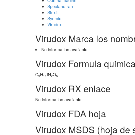
Ophthalmadine
Spectanefran
Stoxil
Synmiol
Virudox
Virudox Marca los nomb
No information avaliable
Virudox Formula quimic
C
H
IN
O
9
11
2
5
Virudox RX enlace
No information avaliable
Virudox FDA hoja
Virudox MSDS (hoja de s