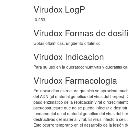
Virudox LogP
-0.253
Virudox Formas de dosif
Gotas oftálmicas, ungüento oftálmico
Virudox Indicacion
Para su uso en la queratoconjuntivitis y queratitis c
Virudox Farmacologia
En idoxuridina estructura química se aproxima much
del ADN (el material genético del virus del herpes).
paso enzimático de la replicación viral o "crecimie
pseudostructure que no se puede infectar o destruir
fundamental en el material genético del virus del he
destructivas del material viral. El virus infectó a c
Esto ocurre temprano en el desarrollo de la lesión d