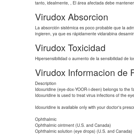
tanto, idealmente, , El área afectada debe manteners
Virudox Absorcion
La absorción sistémica es poco probable que la admi
ingieren, ya que es rápidamente vidarabina desamina
Virudox Toxicidad
Hipersensibilidad o aumento de la sensibilidad de los
Virudox Informacion de 
Description
Idoxuridine (eye-dox-YOOR-i-deen) belongs to the fam
Idoxuridine is used to treat virus infections of the ey
Idoxuridine is available only with your doctor's presc
Ophthalmic
Ophthalmic ointment (U.S. and Canada)
Ophthalmic solution (eye drops) (U.S. and Canada)