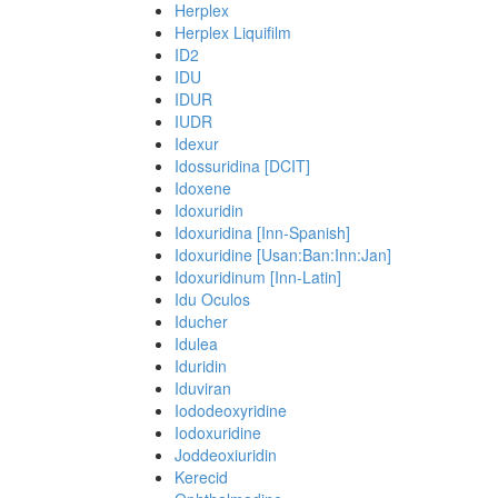
Herplex
Herplex Liquifilm
ID2
IDU
IDUR
IUDR
Idexur
Idossuridina [DCIT]
Idoxene
Idoxuridin
Idoxuridina [Inn-Spanish]
Idoxuridine [Usan:Ban:Inn:Jan]
Idoxuridinum [Inn-Latin]
Idu Oculos
Iducher
Idulea
Iduridin
Iduviran
Iododeoxyridine
Iodoxuridine
Joddeoxiuridin
Kerecid